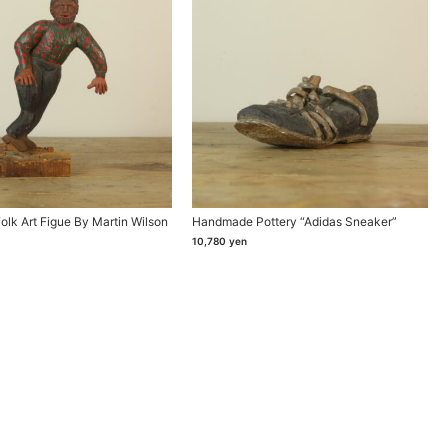
olk Art Figue By Martin Wilson
Handmade Pottery “adidas Sneaker”
10,780
yen