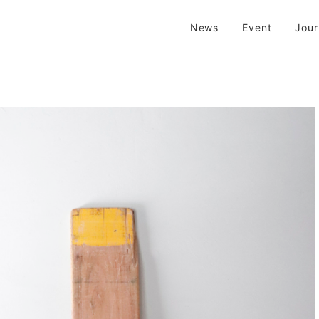
| 京都 二条新町の生活雑貨店
News
Event
Jou
新町の生活雑貨のお店です。usedからantiqueまで…そんな古いものを生