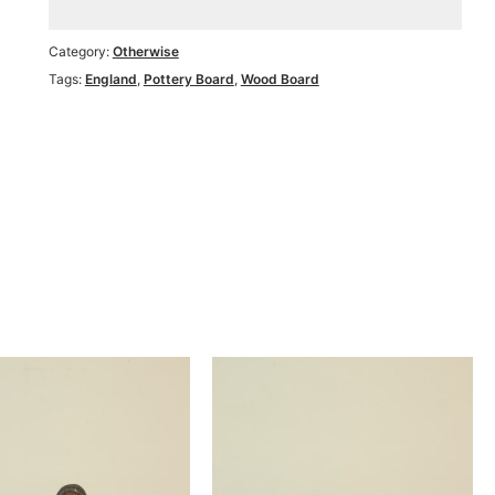
Category:
Otherwise
Tags:
England
,
Pottery Board
,
Wood Board