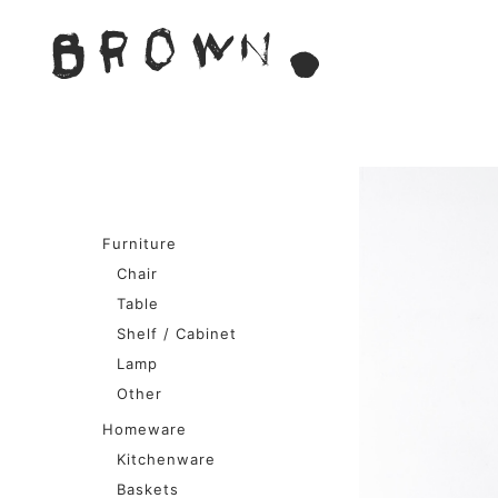
Skip
to
BROWN. 
content
BROWN.は、京都は二条
Furniture
Chair
Table
Shelf / Cabinet
Lamp
Other
Homeware
Kitchenware
Baskets