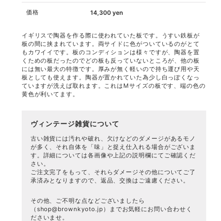
価格
14,300
yen
イギリスで陶器を作る際に使われていた板です。うすい鉄板が
板の間に挟まれています。両サイドに色がついているのがとて
もカワイイです。板のコンディションは様々ですが、陶器を置
くための板だったのでどの板も反っていないところが、他の板
には無い最大の特徴です。厚みが無く軽いので持ち運び用や天
板としても使えます。陶器が置かれていた為少し白っぽくなっ
ていますが洗えば取れます。これはMサイズの板です、端の色の
黄色が利いてます。
ヴィンテージ雑貨について
古い雑貨には汚れや破れ、欠けなどのダメージがあるモノ
が多く、それ自体を「味」と捉え仕入れる場合がございま
す。詳細については各画像や上記の説明欄にてご確認くだ
さい。
ご注文完了をもって、それらダメージその他についてご了
承済みとなりますので、返品、交換はご遠慮ください。
その他、ご不明な点などございましたら
（
shop@brownkyoto.jp
）までお気軽にお問い合わせく
ださいませ。