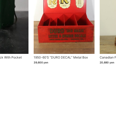
ck With Pocket
1950-60’s “DURO DECAL” Metal Box
Canadian F
39,600
yen
20,680
yen