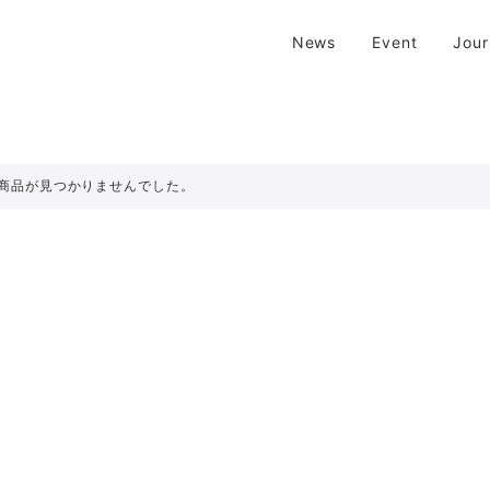
| 京都 二条新町の生活雑貨店
News
Event
Jou
新町の生活雑貨のお店です。usedからantiqueまで…そんな古いものを生
商品が見つかりませんでした。