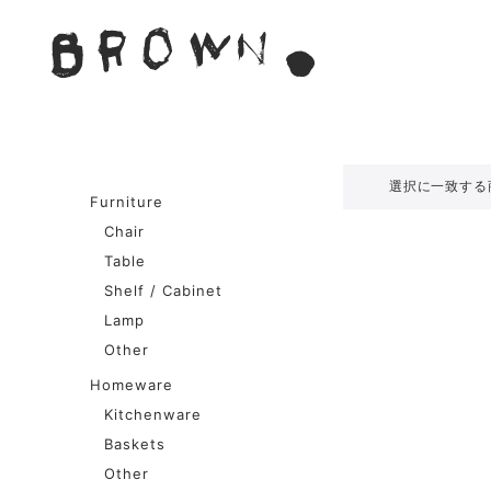
Skip
to
BROWN. 
content
BROWN.は、京都は二条
選択に一致する
Furniture
Chair
Table
Shelf / Cabinet
Lamp
Other
Homeware
Kitchenware
Baskets
Other