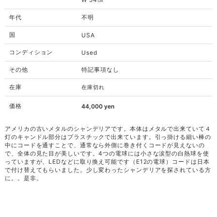
年代
不明
国
USA
コンディション
Used
その他
特記事項なし
在庫
在庫切れ
価格
44,000
yen
アメリカの古いメタルのシャンデリアです。本体はメタルで出来ていて４
灯のキャンドル部分はプラスチックで出来ています。引っ掛ける細い棒の
中にコードを通すことで、通常なら外側に巻き付くコードが見えないの
で、全体の見た目が美しいです。4つの電球には小さな涙型の白熱球を使
っていますが、LEDなどに取り換え可能です（E12の電球）コードは日本
で付け替えてもらいました。少し変わったシャンデリアを探されている方
に。。是非。