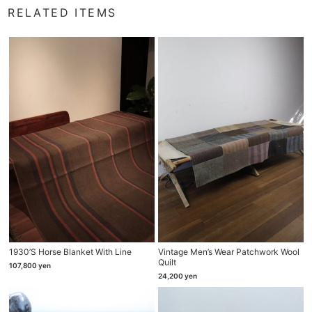
RELATED ITEMS
1930’s Horse Blanket With Line
Vintage Men’s Wear Patchwork Wool
Quilt
107,800
yen
24,200
yen