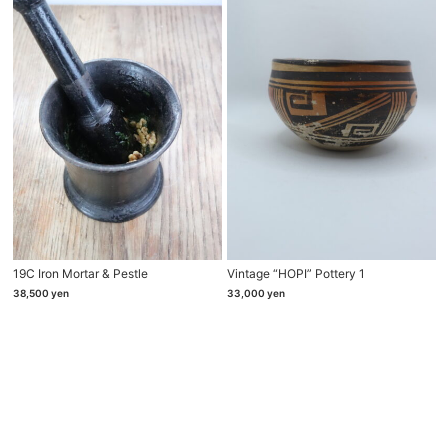
19C Iron Mortar & Pestle
Vintage “HOPI” Pottery 1
38,500
yen
33,000
yen