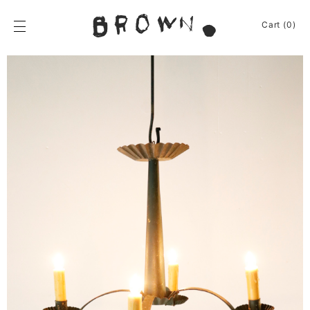
Skip
to
BROWN.
Cart (0)
content
BROWN.は、京都は
News
Furniture
Chair
Event
Table
Journey
Shelf / Cabinet
Shop
Lamp
Apparel
Other
About
Homeware
Kitchenware
Sign In