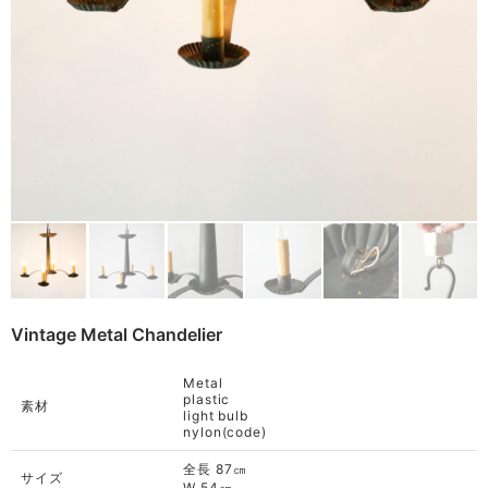
Baskets
Cart
(0)
Other
Remake
Bag
Cushion
ご利用ガイド
利用規約
Rug
プライバシーポリシー
Blanket
特定商取引法に基づく表記
Quilt
Native American
Otherwise
Vintage Metal Chandelier
Metal
plastic
素材
light bulb
nylon(code)
全長 87㎝
サイズ
W 54㎝