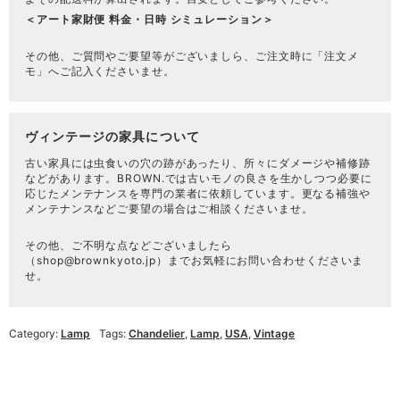
＜アート家財便 料金・日時 シミュレーション＞
その他、ご質問やご要望等がございましら、ご注文時に「注文メ
モ」へご記入くださいませ。
ヴィンテージの家具について
古い家具には虫食いの穴の跡があったり、所々にダメージや補修跡
などがあります。BROWN.では古いモノの良さを生かしつつ必要に
応じたメンテナンスを専門の業者に依頼しています。更なる補強や
メンテナンスなどご要望の場合はご相談くださいませ。
その他、ご不明な点などございましたら
（
shop@brownkyoto.jp
）までお気軽にお問い合わせくださいま
せ。
Category:
Lamp
Tags:
Chandelier
,
Lamp
,
USA
,
Vintage