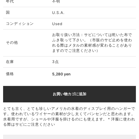
年代
不明
国
U.S.A.
コンディション
Used
お取り扱い方法：サビについては乾いた布で
ふき取って下さい。（市販のサビ止めを使わ
その他
れる際はメタルの素材感が変わることがあり
ますのでご注意ください）
在庫
3点
価格
5,280
yen
お買い物カゴに追加
とても古く、とても珍しいアメリカの水着のディスプレイ用のハンガーで
す。使われているワイヤーの素材が少し太くてバンセンだと思われます。
水着用ですが、ショールや洋服を掛けるのにも使えます。＊洋服に使われ
る際はサビにご注意ください