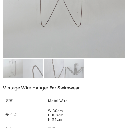
Other
Remake
Bag
Cushion
ご利用ガイド
利用規約
Rug
プライバシーポリシー
Blanket
特定商取引法に基づく表記
Quilt
Native American
Otherwise
Vintage Wire Hanger For Swimwear
素材
Metal Wire
W 39cm
サイズ
D 0.3cm
H 94cm