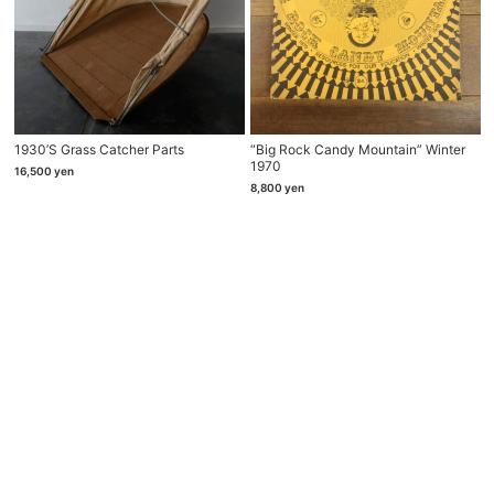
1930’s Grass Catcher Parts
“Big Rock Candy Mountain” Winter
1970
16,500
yen
8,800
yen