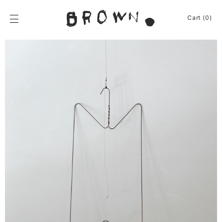
Skip
to
BROWN.
Cart (0)
content
BROWN.は、京都は
News
Furniture
Chair
Event
Table
Journey
Shelf / Cabinet
Shop
Lamp
Apparel
Other
About
Homeware
Kitchenware
Sign In
Baskets
Cart
(0)