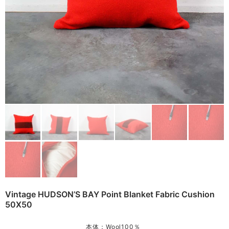
Other
Remake
Bag
Cushion
ご利用ガイド
利用規約
Rug
プライバシーポリシー
Blanket
特定商取引法に基づく表記
Quilt
Native American
Otherwise
Vintage HUDSON’S BAY Point Blanket Fabric Cushion
50X50
本体：Wool100％