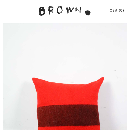
Skip
to
BROWN.
Cart (0)
content
BROWN.は、京都は
News
Furniture
Chair
Event
Table
Journey
Shelf / Cabinet
Shop
Lamp
Apparel
Other
About
Homeware
Kitchenware
Sign In
Baskets
Cart
(0)