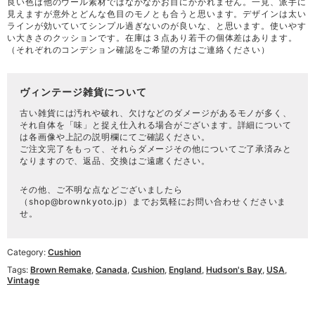
良い色は他のウール素材ではなかなかお目にかかれません。一見、派手に
見えますが意外とどんな色目のモノとも合うと思います。デザインは太い
ラインが効いていてシンプル過ぎないのが良いな、と思います。使いやす
い大きさのクッションです。在庫は３点あり若干の個体差はあります。
（それぞれのコンデション確認をご希望の方はご連絡ください）
ヴィンテージ雑貨について
古い雑貨には汚れや破れ、欠けなどのダメージがあるモノが多く、
それ自体を「味」と捉え仕入れる場合がございます。詳細について
は各画像や上記の説明欄にてご確認ください。
ご注文完了をもって、それらダメージその他についてご了承済みと
なりますので、返品、交換はご遠慮ください。
その他、ご不明な点などございましたら
（
shop@brownkyoto.jp
）までお気軽にお問い合わせくださいま
せ。
Category:
Cushion
Tags:
Brown Remake
,
Canada
,
Cushion
,
England
,
Hudson's Bay
,
USA
,
Vintage