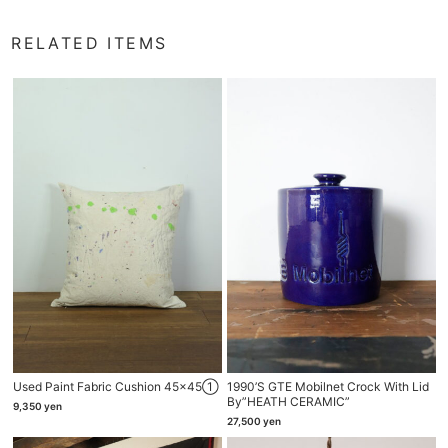
RELATED ITEMS
Used Paint Fabric Cushion 45×45①
1990’s GTE Mobilnet Crock With Lid
By”HEATH CERAMIC”
9,350
yen
27,500
yen