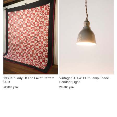
1960’s “Lady Of The Lake” Pattern
Vintage “O.C.WHITE” Lamp Shade
Quilt
Pendant Light
52,800
yen
20,680
yen