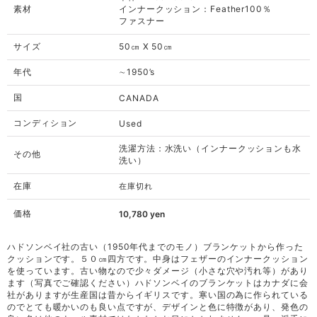
素材
インナークッション：Feather100％
ファスナー
サイズ
50㎝ X 50㎝
年代
∼1950’s
国
CANADA
コンディション
Used
洗濯方法：水洗い（インナークッションも水
その他
洗い）
在庫
在庫切れ
価格
10,780
yen
ハドソンベイ社の古い（1950年代までのモノ）ブランケットから作った
クッションです。５０㎝四方です。中身はフェザーのインナークッション
を使っています。古い物なので少々ダメージ（小さな穴や汚れ等）があり
ます（写真でご確認ください）ハドソンベイのブランケットはカナダに会
社がありますが生産国は昔からイギリスです。寒い国の為に作られている
のでとても暖かいのも良い点ですが、デザインと色に特徴があり、発色の