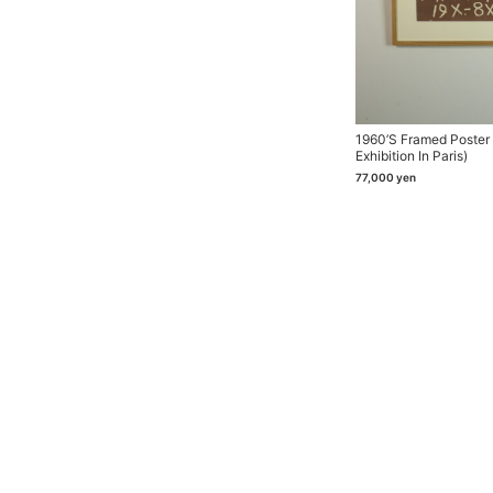
1960’s Framed Poster (
Exhibition In Paris)
77,000
yen