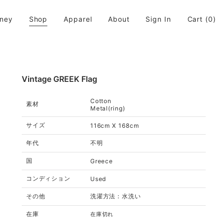
rney
Shop
Apparel
About
Sign In
Cart
(0)
活に取り入れてちょっと違う世界が広がると良いなと思います。
Vintage GREEK Flag
Cotton
素材
Metal(ring)
サイズ
116cm X 168cm
年代
不明
国
Greece
コンディション
Used
その他
洗濯方法：水洗い
在庫
在庫切れ