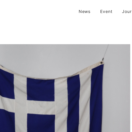
| 京都 二条新町の生活雑貨店
News
Event
Jou
新町の生活雑貨のお店です。usedからantiqueまで…そんな古いものを生