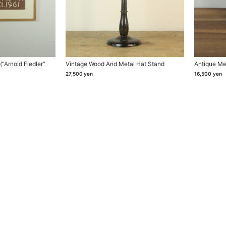
“Arnold Fiedler”
Vintage Wood And Metal Hat Stand
Antique M
27,500
yen
16,500
yen