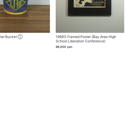
etal Bucket ①
1969’s Framed Poster (Bay Area High
School Liberation Conference)
66,000
yen