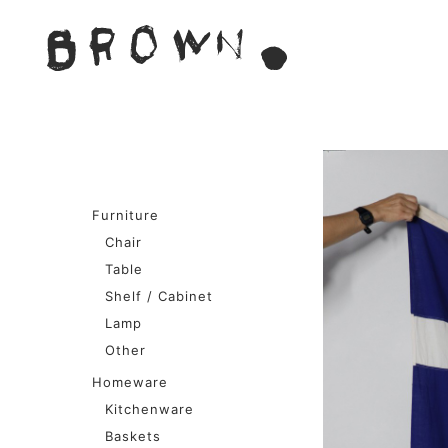
Skip
to
BROWN. 
content
BROWN.は、京都は二条
Furniture
Chair
Table
Shelf / Cabinet
Lamp
Other
Homeware
Kitchenware
Baskets