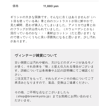
価格
11,880
yen
ギリシャの大きな国旗です。そんなに古くはありませんが（ハ
ト目を使っている為）青と白のコントラストが目に鮮やかで、
見た瞬間、思わず購入してしまいました。アメリカでは青と白
のフラッグが沢山売られていました。（スウェーデンとかも）
流行っているのかな・・・素材はコットン（だと思います）な
ので使っていくうちに良い雰囲気になると思います。少し汚れ
があります。
ヴィンテージ雑貨について
古い雑貨には汚れや破れ、欠けなどのダメージがあるモノ
が多く、それ自体を「味」と捉え仕入れる場合がございま
す。詳細については各画像や上記の説明欄にてご確認くだ
さい。
ご注文完了をもって、それらダメージその他についてご了
承済みとなりますので、返品、交換はご遠慮ください。
その他、ご不明な点などございましたら
（
shop@brownkyoto.jp
）までお気軽にお問い合わせく
ださいませ。