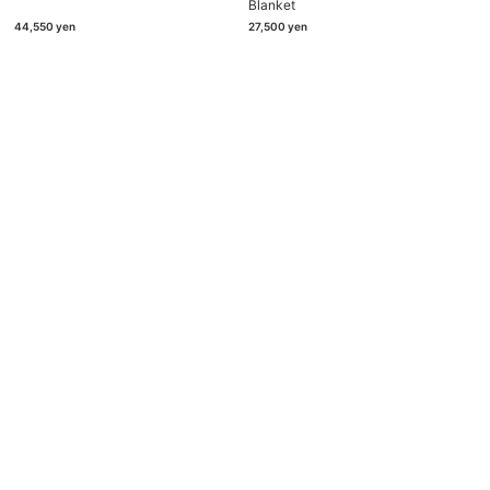
Blanket
44,550
yen
27,500
yen
Store Information
Phone & Email
604-0036
075-211-3638
京都市中京区正行寺町679番地
info@brownkyoto.jp
Open 12:00 – 19:00