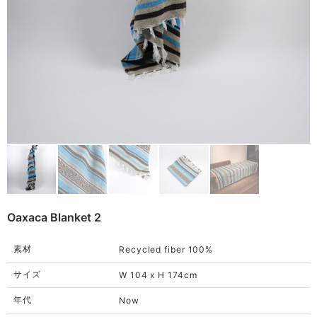
Remake
Bag
Cushion
ご利用ガイド
利用規約
Rug
プライバシーポリシー
Blanket
特定商取引法に基づく表記
Quilt
Native American
Otherwise
Oaxaca Blanket 2
素材
Recycled fiber 100%
サイズ
W 104 x H 174cm
年代
Now