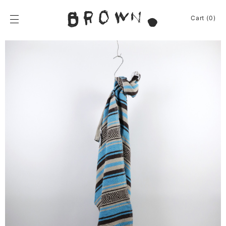
Skip
to
BROWN.
Cart (0)
content
BROWN.は、京都は
News
Furniture
Chair
Event
Table
Journey
Shelf / Cabinet
Shop
Lamp
Apparel
Other
About
Homeware
Kitchenware
Sign In
Baskets
Cart
(0)
Other