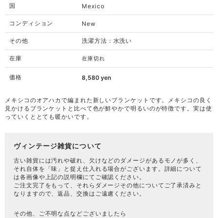
国
Mexico
コンディション
New
その他
洗濯方法：水洗い
在庫
在庫切れ
価格
8,580
yen
メキシコのオアハカで編まれた新しいブランケットです。メキシコの良く
見かけるブランケットと比べて色が鮮やかで明るいのが特徴です。実は使
っていくととても暖かいです。
ヴィンテージ雑貨について
古い雑貨には汚れや破れ、欠けなどのダメージがあるモノが多く、
それ自体を「味」と捉え仕入れる場合がございます。詳細について
は各画像や上記の説明欄にてご確認ください。
ご注文完了をもって、それらダメージその他についてご了承済みと
なりますので、返品、交換はご遠慮ください。
その他、ご不明な点などございましたら