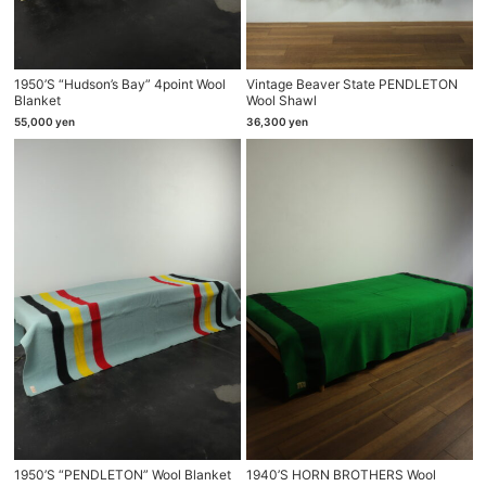
1950’s “Hudson’s Bay” 4point Wool
Vintage Beaver State PENDLETON
Blanket
Wool Shawl
55,000
yen
36,300
yen
1950’s “PENDLETON” Wool Blanket
1940’s HORN BROTHERS Wool