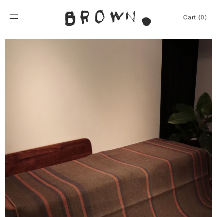
Skip
to
BROWN.
Cart (0)
content
BROWN.は、京都は
News
Furniture
Chair
Event
Table
Journey
Shelf / Cabinet
Shop
Lamp
Apparel
Other
About
Homeware
Kitchenware
Sign In
Baskets
Cart
(0)
Other