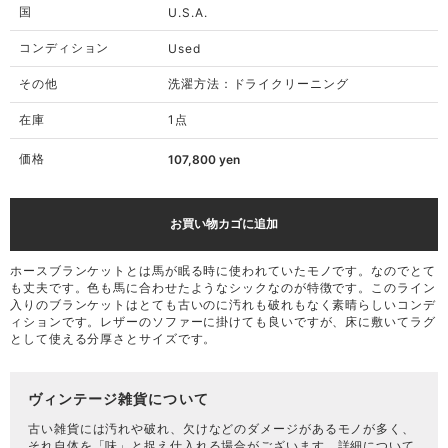
国
U.S.A.
コンディション
Used
その他
洗濯方法：ドライクリーニング
在庫
1点
価格
107,800
yen
お買い物カゴに追加
ホースブランケットとは馬が眠る時に使われていたモノです。なのでとて
も丈夫です。色も馬に合わせたようなシックなのが特徴です。このライン
入りのブランケットはとても古いのに汚れも破れもなく素晴らしいコンデ
ィションです。レザーのソファーに掛けても良いですが、床に敷いてラグ
として使える分厚さとサイズです。
ヴィンテージ雑貨について
古い雑貨には汚れや破れ、欠けなどのダメージがあるモノが多く、
それ自体を「味」と捉え仕入れる場合がございます。詳細について