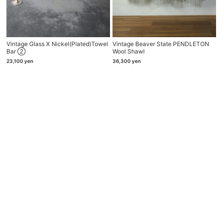
Vintage Glass X Nickel(plated)towel
Vintage Beaver State PENDLETON
Bar ②
Wool Shawl
23,100
yen
36,300
yen