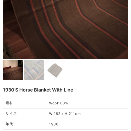
Remake
Bag
Cushion
ご利用ガイド
利用規約
Rug
プライバシーポリシー
Blanket
特定商取引法に基づく表記
Quilt
Native American
Otherwise
1930’s Horse Blanket With Line
素材
Wool100%
サイズ
W 182 x H 211cm
年代
1930