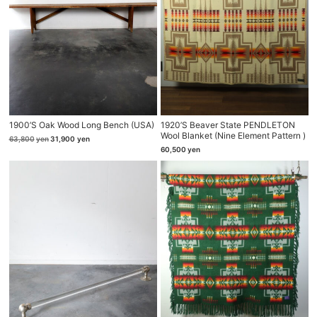
1900’s Oak Wood Long Bench (USA)
1920’s Beaver State PENDLETON
Wool Blanket (nine Element Pattern )
元
現
63,800
yen
31,900
yen
の
在
60,500
yen
価
の
格
価
は
格
63,800yen
は
で
31,900yen
し
で
た。
す。