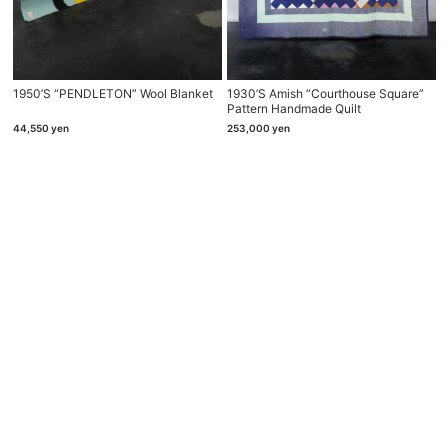
1950’s “PENDLETON” Wool Blanket
1930’s Amish “courthouse Square”
Pattern Handmade Quilt
44,550
yen
253,000
yen