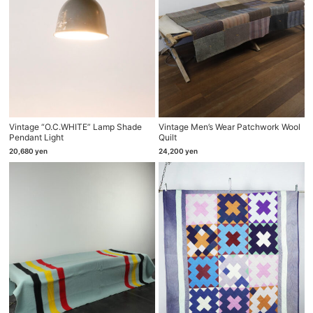
Vintage “O.C.WHITE” Lamp Shade
Vintage Men’s Wear Patchwork Wool
Pendant Light
Quilt
20,680
yen
24,200
yen