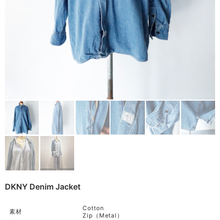
Remake
Bag
Cushion
ご利用ガイド
利用規約
Rug
プライバシーポリシー
Blanket
特定商取引法に基づく表記
Quilt
Native American
Otherwise
DKNY Denim Jacket
Cotton
素材
Zip（Metal）