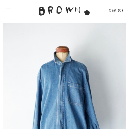
Skip
to
BROWN.
Cart (0)
content
BROWN.は、京都は
News
Furniture
Chair
Event
Table
Journey
Shelf / Cabinet
Shop
Lamp
Apparel
Other
About
Homeware
Kitchenware
Sign In
Baskets
Cart
(0)
Other