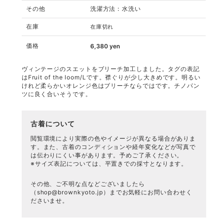
その他
洗濯方法：水洗い
在庫
在庫切れ
価格
6,380
yen
ヴィンテージのスエットをブリーチ加工しました。タグの表記
はFruit of the loom/Lです。襟ぐりが少し大きめです。明るい
けれど柔らかいオレンジ色はブリーチならではです。チノパン
ツに良く合いそうです。
古着について
閲覧環境により実際の色やイメージが異なる場合がありま
す。また、古着のコンディションや経年変化などが写真で
は伝わりにくい事があります。予めご了承ください。
※サイズ表記については、平置きでの採寸となります。
その他、ご不明な点などございましたら
（
shop@brownkyoto.jp
）までお気軽にお問い合わせく
ださいませ。