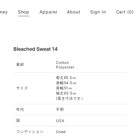
rney
Shop
Apparel
About
Sign In
Cart
(0)
活に取り入れてちょっと違う世界が広がると良いなと思います。
Bleached Sweat 14
Cotton
素材
Polyester
着丈65.5㎝
身幅54.5㎝
サイズ
肩幅51㎝
袖丈63.5㎝
(置き寸法です）
年代
不明
国
USA
コンディション
Used