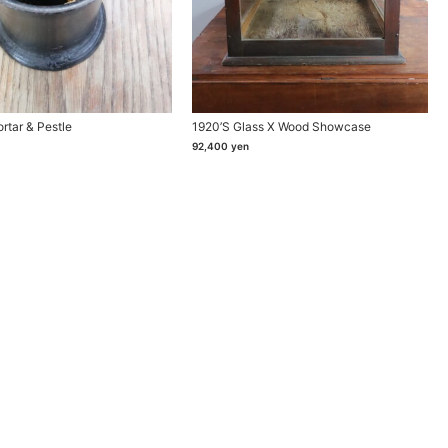
rtar & Pestle
1920’s Glass X Wood Showcase
92,400
yen