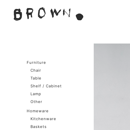
Skip
to
BROWN. 
content
BROWN.は、京都は二条
Furniture
Chair
Table
Shelf / Cabinet
Lamp
Other
Homeware
Kitchenware
Baskets