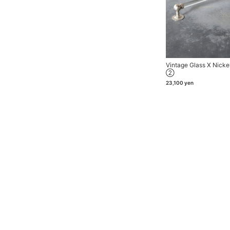
Vintage Glass X Nicke
②
23,100
yen