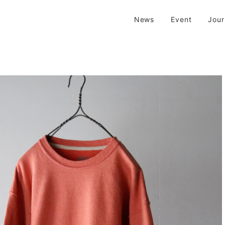
| 京都 二条新町の生活雑貨店
News
Event
Jou
新町の生活雑貨のお店です。usedからantiqueまで…そんな古いものを生