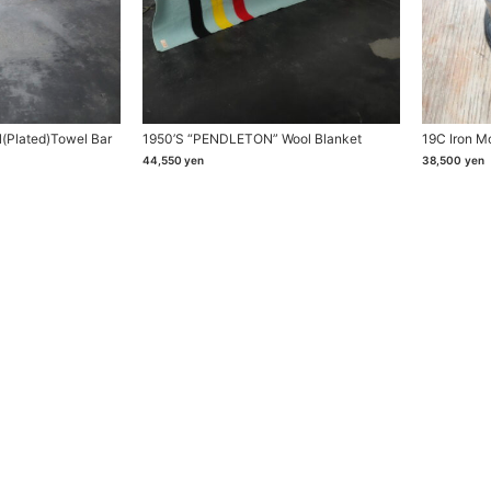
l(plated)towel Bar
1950’s “PENDLETON” Wool Blanket
19C Iron Mo
44,550
yen
38,500
yen