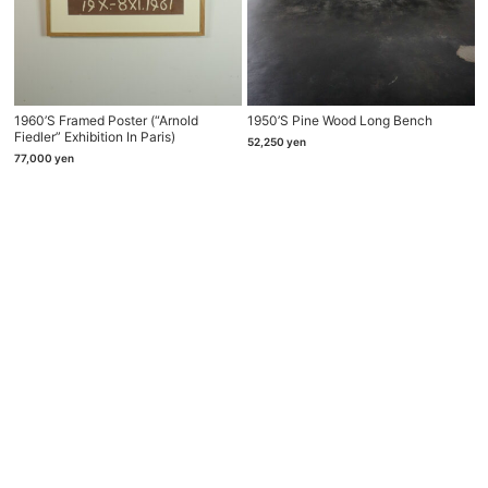
1960’s Framed Poster (“Arnold
1950’s Pine Wood Long Bench
Fiedler” Exhibition In Paris)
52,250
yen
77,000
yen