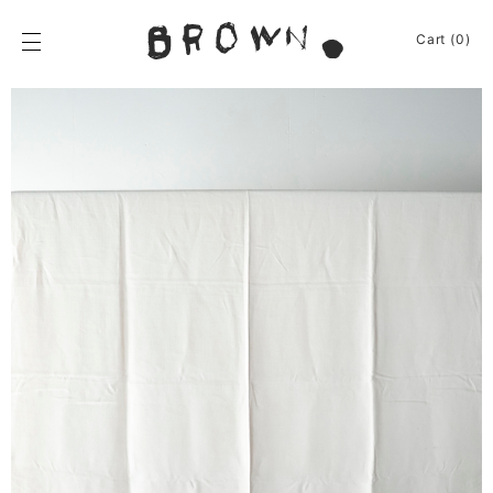
Skip
to
BROWN.
Cart (0)
content
BROWN.は、京都は
News
Furniture
Chair
Event
Table
Journey
Shelf / Cabinet
Shop
Lamp
Apparel
Other
About
Homeware
Kitchenware
Sign In
Baskets
Cart
(0)
Other