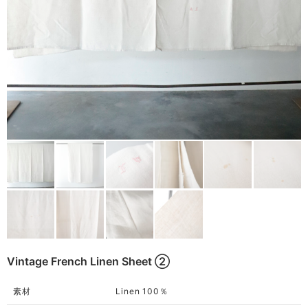
Remake
Bag
Cushion
ご利用ガイド
利用規約
Rug
プライバシーポリシー
Blanket
特定商取引法に基づく表記
Quilt
Native American
Otherwise
Vintage French Linen Sheet ➁
素材
Linen 100％