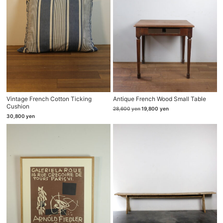
Vintage French Cotton Ticking
Antique French Wood Small Table
Cushion
元
現
28,600
yen
19,800
yen
の
在
30,800
yen
価
の
格
価
は
格
28,600yen
は
で
19,800yen
し
で
た。
す。