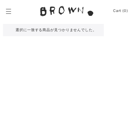
Skip
to
BROWN.
Cart (0)
content
BROWN.は、京都は
選択に一致する商品が見つかりませんでした。
News
Furniture
Chair
Event
Table
Journey
Shelf / Cabinet
Shop
Lamp
Apparel
Other
About
Homeware
Kitchenware
Sign In
Baskets
Cart
(0)
Other
Remake
Bag