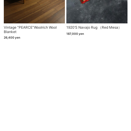
Vintage “PEARCE”woolrich Wool
1920’s Navajo Rug （red Mesa）
Blanket
187,000
yen
26,400
yen