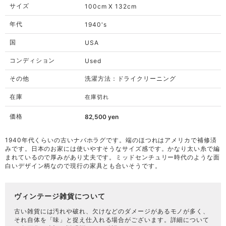
サイズ
100cm X 132cm
年代
1940's
国
USA
コンディション
Used
その他
洗濯方法：ドライクリーニング
在庫
在庫切れ
価格
82,500
yen
1940年代くらいの古いナバホラグです。端のほつれはアメリカで補修済
みです。日本のお家には使いやすそうなサイズ感です。かなり太い糸で編
まれているので厚みがあり丈夫です。ミッドセンチュリー時代のような面
白いデザイン柄なので現行の家具とも合いそうです。
ヴィンテージ雑貨について
古い雑貨には汚れや破れ、欠けなどのダメージがあるモノが多く、
それ自体を「味」と捉え仕入れる場合がございます。詳細について