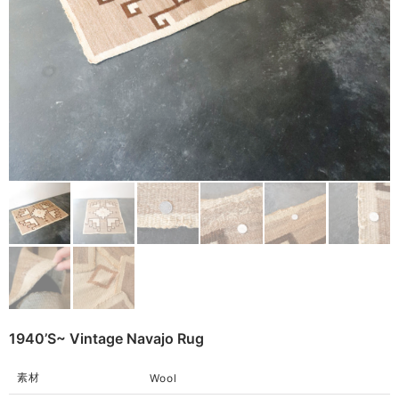
Remake
Bag
Cushion
ご利用ガイド
利用規約
Rug
プライバシーポリシー
Blanket
特定商取引法に基づく表記
Quilt
Native American
Otherwise
1940’s~ Vintage Navajo Rug
素材
Wool