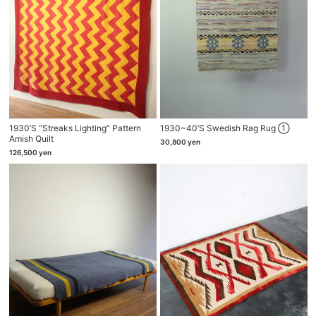
1930’s “Streaks Lighting” Pattern
1930~40’s Swedish Rag Rug ①
Amish Quilt
30,800
yen
126,500
yen