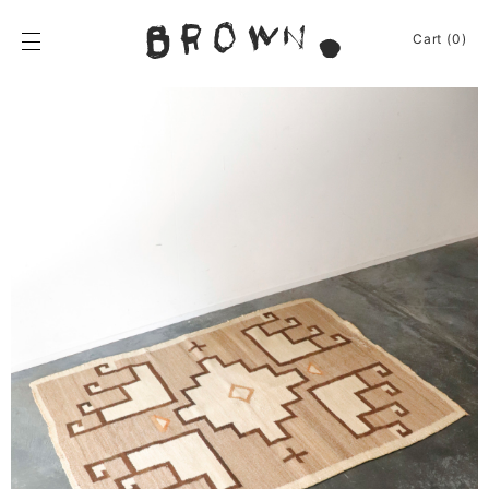
Skip
to
BROWN.
Cart (0)
content
BROWN.は、京都は
News
Furniture
Chair
Event
Table
Journey
Shelf / Cabinet
Shop
Lamp
Apparel
Other
About
Homeware
Kitchenware
Sign In
Baskets
Cart
(0)
Other