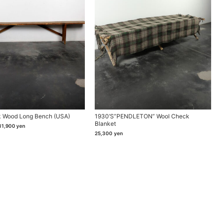
k Wood Long Bench (USA)
1930’s”PENDLETON” Wool Check
Blanket
元
現
31,900
yen
の
在
25,300
yen
価
の
格
価
は
格
63,800yen
は
で
31,900yen
し
で
た。
す。