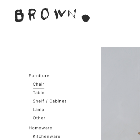
Skip
to
BROWN. 
content
BROWN.は、京都は二条
Furniture
Chair
Table
Shelf / Cabinet
Lamp
Other
Homeware
Kitchenware