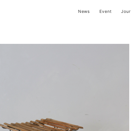
| 京都 二条新町の生活雑貨店
News
Event
Jou
新町の生活雑貨のお店です。usedからantiqueまで…そんな古いものを生