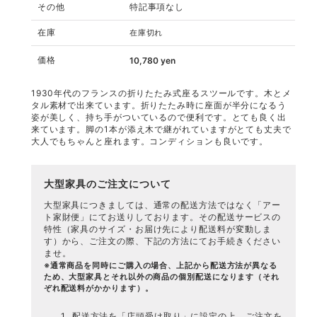
その他
特記事項なし
在庫
在庫切れ
価格
10,780
yen
1930年代のフランスの折りたたみ式座るスツールです。木とメ
タル素材で出来ています。折りたたみ時に座面が半分になるう
姿が美しく、持ち手がついているので便利です。とても良く出
来ています。脚の1本が添え木で継がれていますがとても丈夫で
大人でもちゃんと座れます。コンディションも良いです。
大型家具のご注文について
大型家具につきましては、通常の配送方法ではなく「
アー
ト家財便
」にてお送りしております。その配送サービスの
特性（家具のサイズ・お届け先により配送料が変動しま
す）から、ご注文の際、下記の方法にてお手続きください
ませ。
※通常商品を同時にご購入の場合、上記から配送方法が異なる
ため、大型家具とそれ以外の商品の個別配送になります（それ
ぞれ配送料がかかります）。
配送方法を「店頭受け取り」に設定の上、ご注文を