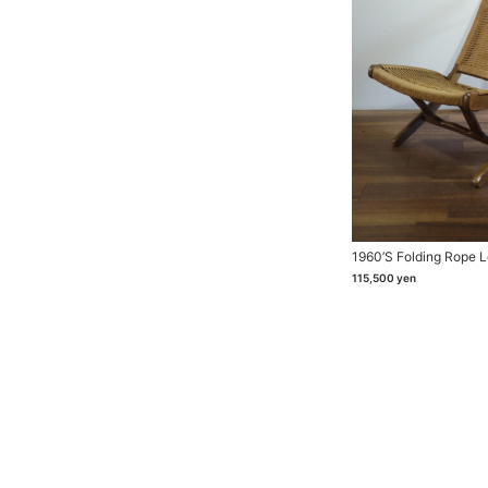
1960’s Folding Rope 
115,500
yen