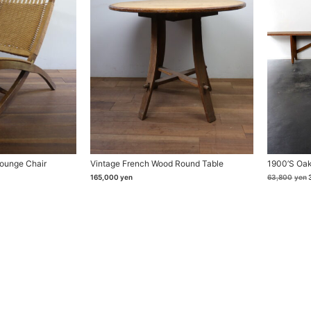
Lounge Chair
Vintage French Wood Round Table
1900’s Oa
165,000
yen
63,800
yen