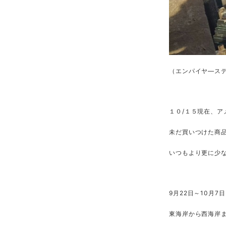
（エンパイヤ―ス
１０/１５現在、
未だ買いつけた商
いつもより更に少な
9月22日～10月
東海岸から西海岸