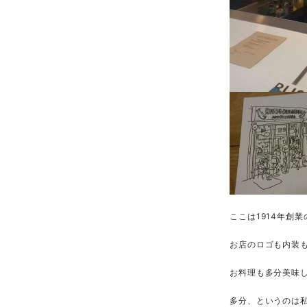
ここは1914年創
お店のロゴも内装
お料理も多分美味
多分、というのは