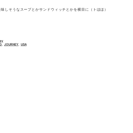
美味しそうなスープとかサンドウィッチとかを横目に（トほほ）
ey
G
,
JOURNEY
,
USA