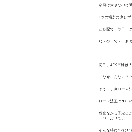
今回は大きなのは
1つの場所に少し
と心配で、毎日、
な・の・で・・あ
初日、JFK空港
「なぜこんなに？
そう！丁度ローマ
ローマ法王はNY⇢
残念ながら予定は
ーバーぶりで、
そんな時にNYに