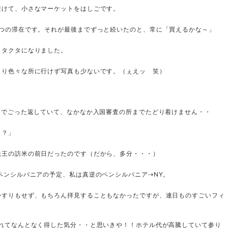
避けて、小さなマーケットをはしごです。
ずつの滞在です。それが最後までずっと続いたのと、常に「買えるかな～」
クタクタになりました。
まり色々な所に行けず写真も少ないです。（ぇえッ 笑）
は人でごった返していて、なかなか入国審査の所までたどり着けません・・
？？」
法王の訪米の前日だったのです（だから、多分・・・）
ペンシルバニアの予定、私は真逆のペンシルバニア⇢NY。
かすりもせず、もちろん拝見することもなかったですが、連日ものすごいフィ
いれてなんとなく得した気分・・と思いきや！！ホテル代が高騰していて参り