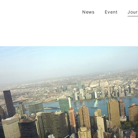
| 京都 二条新町の生活雑貨店
News
Event
Jou
新町の生活雑貨のお店です。usedからantiqueまで…そんな古いものを生