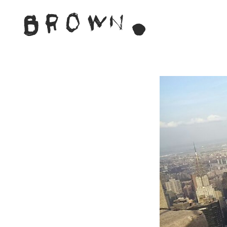
Skip
to
BROWN. 
content
BROWN.は、京都は二条