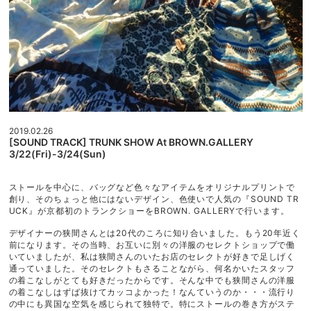
ご利用ガイド
利用規約
プライバシーポリシー
特定商取引法に基づく表記
2019.02.26
[SOUND TRACK] TRUNK SHOW At BROWN.GALLERY
3/22(Fri)-3/24(Sun)
ストールを中心に、バッグなど色々なアイテムをオリジナルプリントで
創り、そのちょっと他にはないデザイン、色使いで人気の『SOUND TR
UCK』が京都初のトランクショーをBROWN. GALLERYで行います。
デザイナーの狭間さんとは20代のころに知り合いました。もう20年近く
前になります。その当時、お互いに別々の洋服のセレクトショップで働
いていましたが、私は狭間さんのいたお店のセレクトが好きで足しげく
通っていました。そのセレクトもさることながら、何名かいたスタッフ
の着こなしがとても好きだったからです。そんな中でも狭間さんの洋服
の着こなしはずば抜けてカッコよかった！なんていうのか・・・流行り
の中にも異国な空気を感じられて独特で。特にストールの巻き方がステ