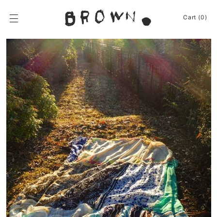
Skip
to
BROWN.
Cart (0)
content
BROWN.は、京都は
News
Event
Journey
Shop
Apparel
About
Sign In
Cart
(0)