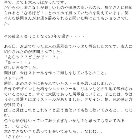
キで、とても大人っぽかったです。
だから少し着こなしが難しいものや値段の高いものも、狭間さんに勧め
られると「なるほど！」とホイホイ買っていたのを覚えています。笑
そんな狭間さんがお店を辞められると聞いた時はとてもショックでし
た。
その後全く会うことなく20年が過ぎ・・・・
ある日、お店で行った友人の展示会でバッタリ再会したのです。友人に
紹介されたのが狭間さんでした。
「あらッ？？どこかで・・？」
「あ～～！！」
嬉しい再会でした。
聞けば、今はストールを作って卸しをしているとのこと。
ストール⁈
瞬間、あのステキに巻かれていたストールを思い出しました。
自分でデザインした柄をシルクやウール、リネンなどの生地で製作され
ているとのこと。すぐに大阪であった展示会にいくと、そこには、やは
り少し普通とは違うストールがありました。デザイン、柄、色の使い方
が独特です。
ぱっと見はこれとこれを？と思う色使いでも首に巻いてみると、、なじ
む。
色々な柄がはいっていて派手すぎないかな？と思っても巻いてみる
と、、なじむ。
大きすぎない？と思っても巻いてみたら、、なじむ。。
「さすが・・」