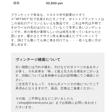
価格
30,800
yen
ブランケットで有名な、１６００年代創業のイギリ
ス”WITNEY”社で生産されたモノです。ポイントブランケットは
この会社のアイコンともいえる製品です。これは年代は不明で
すがウールの毛がはげたりしていなくて非常に良いコンデショ
ンです。赤の発色が素晴らしいのは純毛を使っているからだと
思います。暖かさとデザイン性を兼ね備えたブランケットで
す。掛けても敷いても体に巻き付けても・・・色々な使い方が
楽しめます。
ヴィンテージ雑貨について
古い雑貨には汚れや破れ、欠けなどのダメージがあるモノ
が多く、それ自体を「味」と捉え仕入れる場合がございま
す。詳細については各画像や上記の説明欄にてご確認くだ
さい。
ご注文完了をもって、それらダメージその他についてご了
承済みとなりますので、返品、交換はご遠慮ください。
その他、ご不明な点などございましたら
（
shop@brownkyoto.jp
）までお気軽にお問い合わせく
ださいませ。