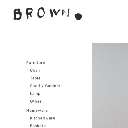
Skip
to
BROWN. 
content
BROWN.は、京都は二条
Furniture
Chair
Table
Shelf / Cabinet
Lamp
Other
Homeware
Kitchenware
Baskets