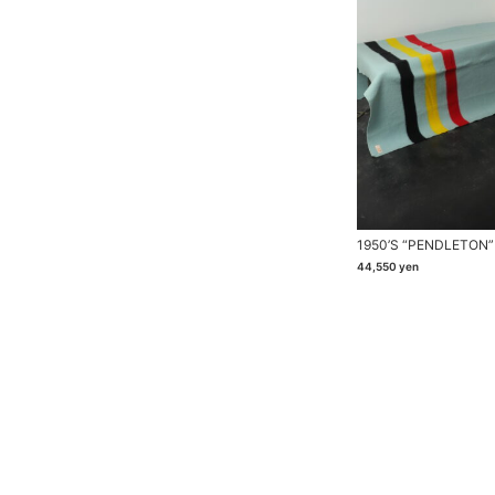
1950’s “PENDLETON”
44,550
yen