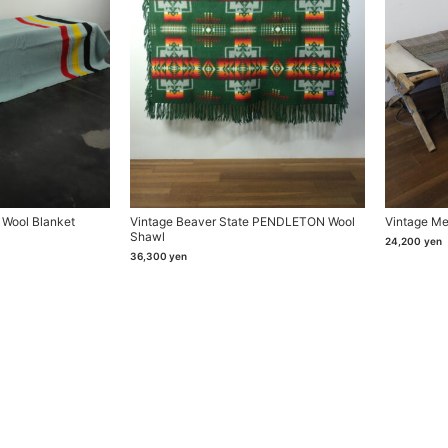
 Wool Blanket
Vintage Beaver State PENDLETON Wool
Vintage Me
Shawl
24,200
yen
36,300
yen