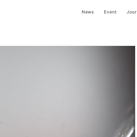
| 京都 二条新町の生活雑貨店
News
Event
Jou
新町の生活雑貨のお店です。usedからantiqueまで…そんな古いものを生