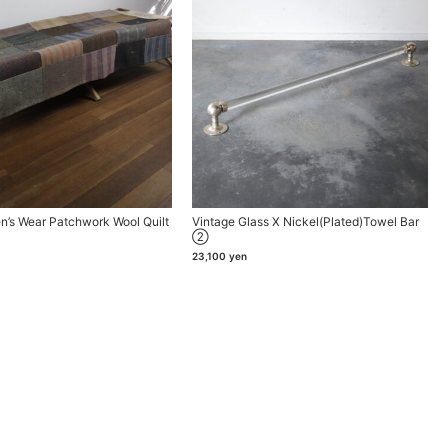
n’s Wear Patchwork Wool Quilt
Vintage Glass X Nickel(plated)towel Bar
②
23,100
yen