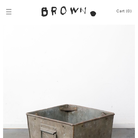
Skip
to
BROWN.
Cart (0)
content
BROWN.は、京都は
News
Furniture
Chair
Event
Table
Journey
Shelf / Cabinet
Shop
Lamp
Apparel
Other
About
Homeware
Kitchenware
Sign In
Baskets
Cart
(0)
Other