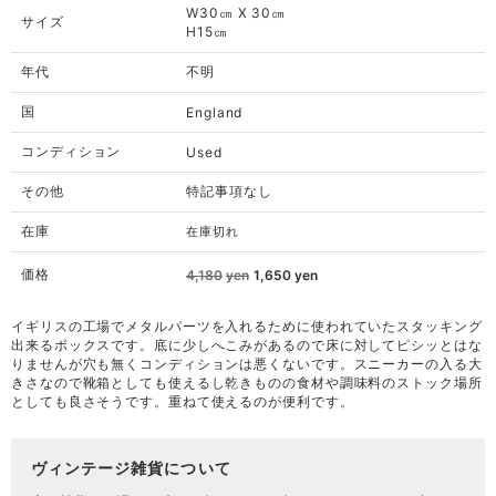
W30㎝ X 30㎝
サイズ
H15㎝
年代
不明
国
England
コンディション
Used
その他
特記事項なし
在庫
在庫切れ
価格
元
現
4,180
yen
1,650
yen
の
在
価
の
イギリスの工場でメタルパーツを入れるために使われていたスタッキング
格
価
出来るボックスです。底に少しへこみがあるので床に対してピシッとはな
は
格
りませんが穴も無くコンディションは悪くないです。スニーカーの入る大
4,180yen
は
きさなので靴箱としても使えるし乾きものの食材や調味料のストック場所
で
1,650yen
としても良さそうです。重ねて使えるのが便利です。
し
で
た。
す。
ヴィンテージ雑貨について