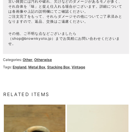
古い雑貨には汚れや破れ、欠けなどのダメージがあるモノが多く、
それ自体を「味」と捉え仕入れる場合がございます。詳細について
は各画像や上記の説明欄にてご確認ください。
ご注文完了をもって、それらダメージその他についてご了承済みと
なりますので、返品、交換はご遠慮ください。
その他、ご不明な点などございましたら
（
shop@brownkyoto.jp
）までお気軽にお問い合わせくださいま
せ。
Categories:
Other
,
Otherwise
Tags:
England
,
Metal Box
,
Stacking Box
,
Vintage
RELATED ITEMS