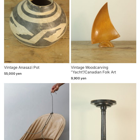
Vintage Anasazi Pot
Vintage Woodcarving
“yacht”/canadian Folk Art
55,000
yen
9,900
yen