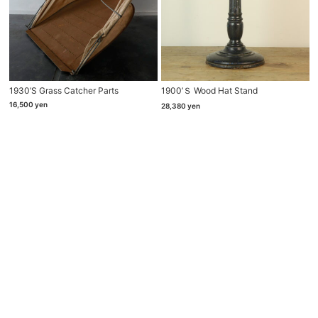
1930’s Grass Catcher Parts
1900’ｓ Wood Hat Stand
16,500
yen
28,380
yen