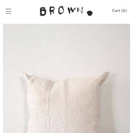
Skip
to
BROWN.
Cart (0)
content
BROWN.は、京都は
News
Furniture
Chair
Event
Table
Journey
Shelf / Cabinet
Shop
Lamp
Apparel
Other
About
Homeware
Kitchenware
Sign In
Baskets
Cart
(0)
Other