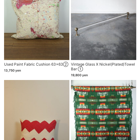
Used Paint Fabric Cushion 63×63②
Vintage Glass X Nickel(plated)towel
Bar ①
13,750
yen
19,800
yen