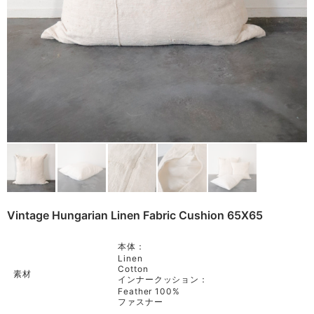
Remake
Bag
Cushion
ご利用ガイド
利用規約
Rug
プライバシーポリシー
Blanket
特定商取引法に基づく表記
Quilt
Native American
Otherwise
Vintage Hungarian Linen Fabric Cushion 65X65
本体：
Linen
Cotton
素材
インナークッション：
Feather 100%
ファスナー