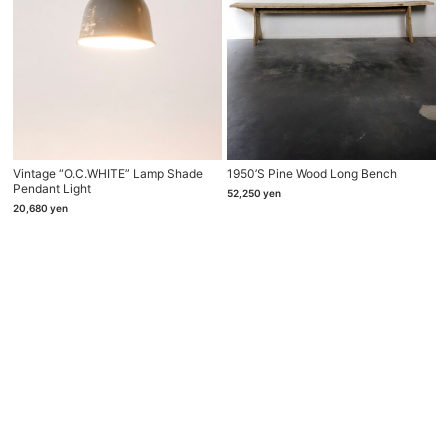
Vintage “O.C.WHITE” Lamp Shade
1950’s Pine Wood Long Bench
Pendant Light
52,250
yen
20,680
yen