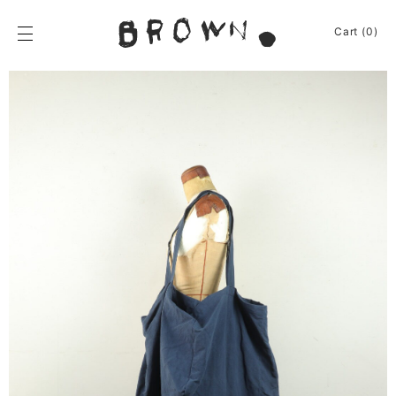
Skip
to
BROWN.
Cart (0)
content
BROWN.は、京都は
News
Furniture
Chair
Event
Table
Journey
Shelf / Cabinet
Shop
Lamp
Apparel
Other
About
Homeware
Kitchenware
Sign In
Baskets
Cart
(0)