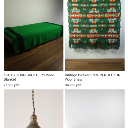
1940’s HORN BROTHERS Wool
Vintage Beaver State PENDLETON
Blanket
Wool Shawl
27,500
yen
36,300
yen