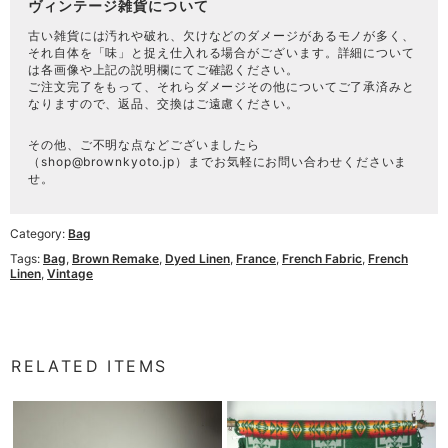
ヴィンテージ雑貨について
古い雑貨には汚れや破れ、欠けなどのダメージがあるモノが多く、
それ自体を「味」と捉え仕入れる場合がございます。詳細について
は各画像や上記の説明欄にてご確認ください。
ご注文完了をもって、それらダメージその他についてご了承済みと
なりますので、返品、交換はご遠慮ください。
その他、ご不明な点などございましたら
（
shop@brownkyoto.jp
）までお気軽にお問い合わせくださいま
せ。
Category:
Bag
Tags:
Bag
,
Brown Remake
,
Dyed Linen
,
France
,
French Fabric
,
French
Linen
,
Vintage
RELATED ITEMS