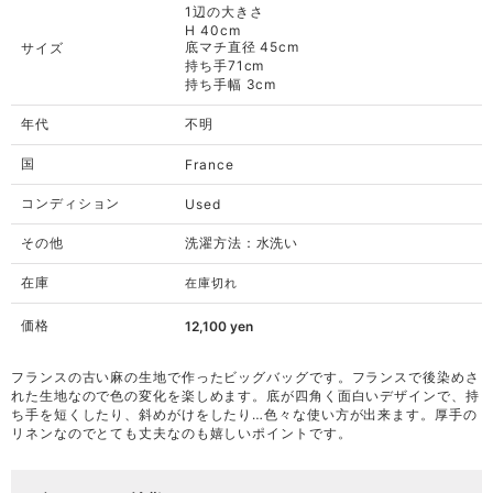
1辺の大きさ
H 40cm
底マチ直径 45cm
サイズ
持ち手71cm
持ち手幅 3cm
年代
不明
国
France
コンディション
Used
その他
洗濯方法：水洗い
在庫
在庫切れ
価格
12,100
yen
フランスの古い麻の生地で作ったビッグバッグです。フランスで後染めさ
れた生地なので色の変化を楽しめます。底が四角く面白いデザインで、持
ち手を短くしたり、斜めがけをしたり…色々な使い方が出来ます。厚手の
リネンなのでとても丈夫なのも嬉しいポイントです。