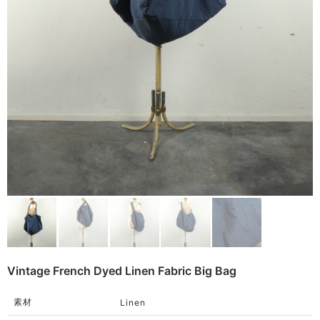
Other
Remake
Bag
Cushion
ご利用ガイド
利用規約
Rug
プライバシーポリシー
Blanket
特定商取引法に基づく表記
Quilt
Native American
Otherwise
Vintage French Dyed Linen Fabric Big Bag
素材
Linen