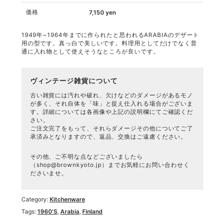
価格
7,150
yen
1949年~1964年までに作られたと思われるARABIAのデザート
用の型です。真っ白で美しいです。料理用としてだけでなく普
通に入れ物として使えそうなところが良いです。
ヴィンテージ雑貨について
古い雑貨には汚れや破れ、欠けなどのダメージがあるモノ
が多く、それ自体を「味」と捉え仕入れる場合がございま
す。詳細については各画像や上記の説明欄にてご確認くだ
さい。
ご注文完了をもって、それらダメージその他についてご了
承済みとなりますので、返品、交換はご遠慮ください。
その他、ご不明な点などございましたら
（
shop@brownkyoto.jp
）までお気軽にお問い合わせく
ださいませ。
Category:
Kitchenware
Tags:
1960's
,
Arabia
,
Finland