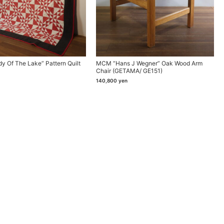
dy Of The Lake” Pattern Quilt
MCM “Hans J Wegner” Oak Wood Arm
Chair (GETAMA/ GE151)
140,800
yen