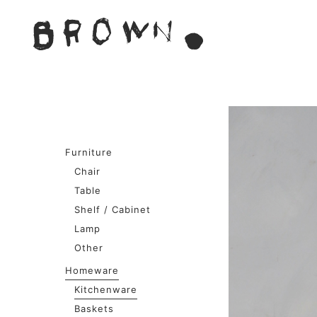
Skip
to
BROWN. 
content
BROWN.は、京都は二条
Furniture
Chair
Table
Shelf / Cabinet
Lamp
Other
Homeware
Kitchenware
Baskets