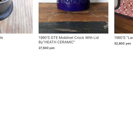
le
1990’s GTE Mobilnet Crock With Lid
1960’s “La
By”HEATH CERAMIC”
52,800
yen
27,500
yen