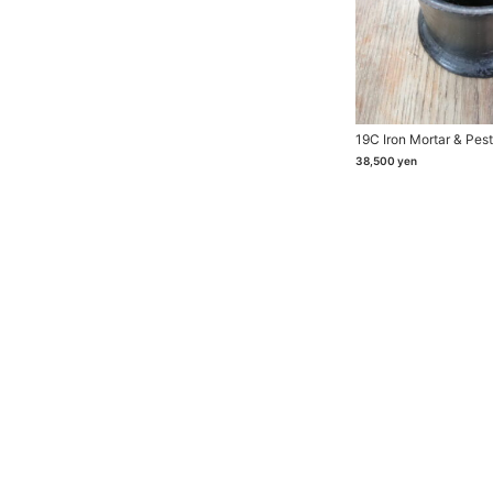
19C Iron Mortar & Pest
38,500
yen