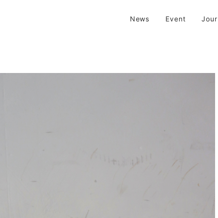
| 京都 二条新町の生活雑貨店
News
Event
Jou
新町の生活雑貨のお店です。usedからantiqueまで…そんな古いものを生