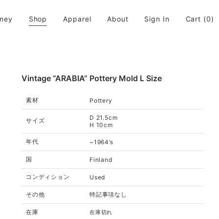
rney
Shop
Apparel
About
Sign In
Cart
(0)
活に取り入れてちょっと違う世界が広がると良いなと思います。
Vintage “ARABIA” Pottery Mold L Size
素材
Pottery
D 21.5cm
サイズ
H 10cm
年代
~1964’s
国
Finland
コンディション
Used
その他
特記事項なし
在庫
在庫切れ