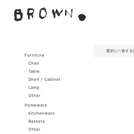
Skip
to
BROWN. 
content
BROWN.は、京都は二条
選択に一致する
Furniture
Chair
Table
Shelf / Cabinet
Lamp
Other
Homeware
Kitchenware
Baskets
Other