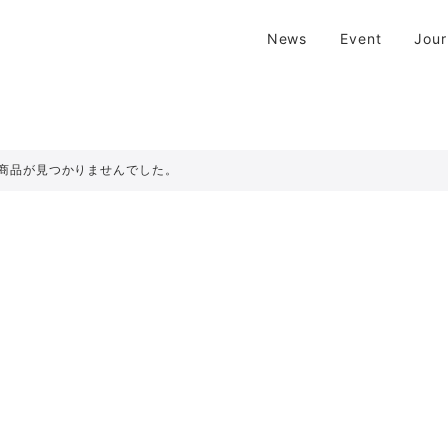
| 京都 二条新町の生活雑貨店
News
Event
Jou
新町の生活雑貨のお店です。usedからantiqueまで…そんな古いものを生
商品が見つかりませんでした。