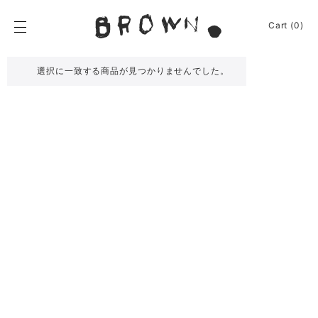
Skip
to
BROWN.
Cart (0)
content
BROWN.は、京都は
選択に一致する商品が見つかりませんでした。
News
Furniture
Chair
Event
Table
Journey
Shelf / Cabinet
Shop
Lamp
Apparel
Other
About
Homeware
Kitchenware
Sign In
Baskets
Cart
(0)
Other
Remake
Bag