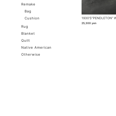
Remake
Bag
Cushion
1930’s”PENDLETON” Wo
25,300
yen
Rug
Blanket
Quilt
Native American
Otherwise