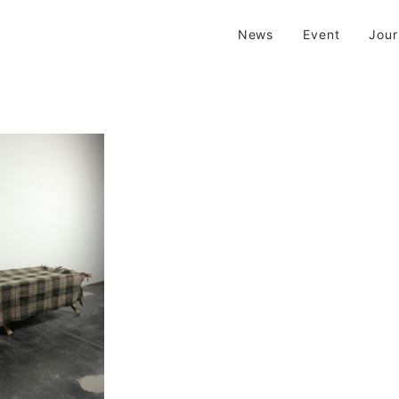
| 京都 二条新町の生活雑貨店
News
Event
Jou
新町の生活雑貨のお店です。usedからantiqueまで…そんな古いものを生