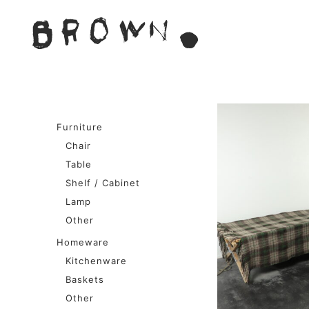
Skip
to
BROWN. 
content
BROWN.は、京都は二条
Furniture
Chair
Table
Shelf / Cabinet
Lamp
Other
Homeware
Kitchenware
Baskets
Other