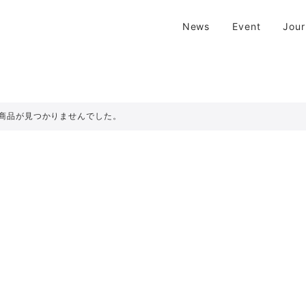
| 京都 二条新町の生活雑貨店
News
Event
Jou
新町の生活雑貨のお店です。usedからantiqueまで…そんな古いものを生
商品が見つかりませんでした。