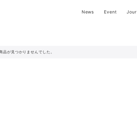
| 京都 二条新町の生活雑貨店
News
Event
Jou
新町の生活雑貨のお店です。usedからantiqueまで…そんな古いものを生
商品が見つかりませんでした。