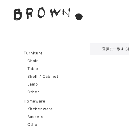
Skip
to
BROWN. 
content
BROWN.は、京都は二条
選択に一致する
Furniture
Chair
Table
Shelf / Cabinet
Lamp
Other
Homeware
Kitchenware
Baskets
Other