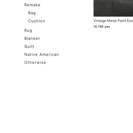
Remake
Bag
Cushion
Vintage Metal Paint Eas
10,780
yen
Rug
Blanket
Quilt
Native American
Otherwise