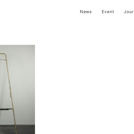
| 京都 二条新町の生活雑貨店
News
Event
Jou
新町の生活雑貨のお店です。usedからantiqueまで…そんな古いものを生