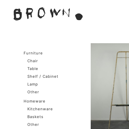
Skip
to
BROWN. 
content
BROWN.は、京都は二条
Furniture
Chair
Table
Shelf / Cabinet
Lamp
Other
Homeware
Kitchenware
Baskets
Other