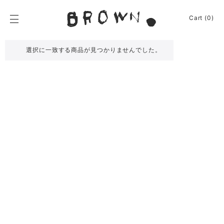
Skip
to
BROWN.
Cart (0)
content
BROWN.は、京都は
選択に一致する商品が見つかりませんでした。
News
Furniture
Chair
Event
Table
Journey
Shelf / Cabinet
Shop
Lamp
Apparel
Other
About
Homeware
Kitchenware
Sign In
Baskets
Cart
(0)
Other
Remake
Bag