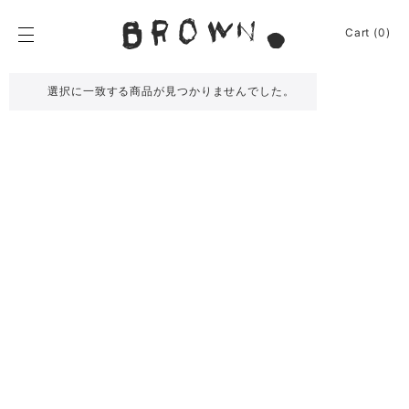
Skip
to
BROWN.
Cart (0)
content
BROWN.は、京都は
選択に一致する商品が見つかりませんでした。
News
Furniture
Chair
Event
Table
Journey
Shelf / Cabinet
Shop
Lamp
Apparel
Other
About
Homeware
Kitchenware
Sign In
Baskets
Cart
(0)
Other
Remake
Bag