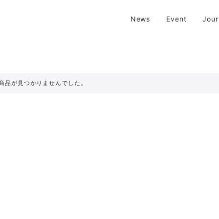
| 京都 二条新町の生活雑貨店
News
Event
Jou
新町の生活雑貨のお店です。usedからantiqueまで…そんな古いものを生
商品が見つかりませんでした。