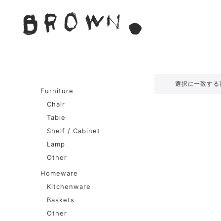
Skip
to
BROWN. 
content
BROWN.は、京都は二条
選択に一致する
Furniture
Chair
Table
Shelf / Cabinet
Lamp
Other
Homeware
Kitchenware
Baskets
Other