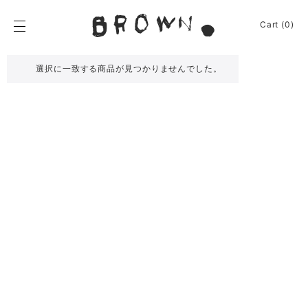
Skip
to
BROWN.
Cart (0)
content
BROWN.は、京都は
選択に一致する商品が見つかりませんでした。
News
Furniture
Chair
Event
Table
Journey
Shelf / Cabinet
Shop
Lamp
Apparel
Other
About
Homeware
Kitchenware
Sign In
Baskets
Cart
(0)
Other
Remake
Bag