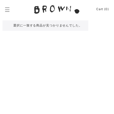
Skip
to
BROWN.
Cart (0)
content
BROWN.は、京都は
選択に一致する商品が見つかりませんでした。
News
Furniture
Chair
Event
Table
Journey
Shelf / Cabinet
Shop
Lamp
Apparel
Other
About
Homeware
Kitchenware
Sign In
Baskets
Cart
(0)
Other
Remake
Bag