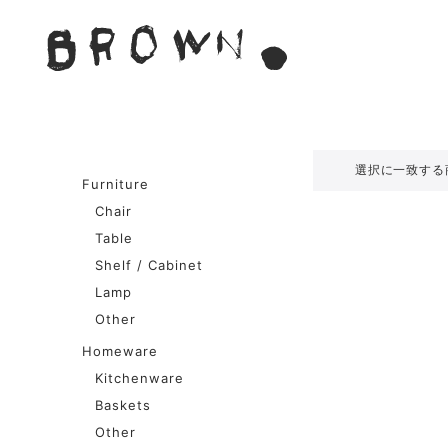
Skip
to
BROWN. 
content
BROWN.は、京都は二条
選択に一致する
Furniture
Chair
Table
Shelf / Cabinet
Lamp
Other
Homeware
Kitchenware
Baskets
Other