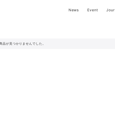
| 京都 二条新町の生活雑貨店
News
Event
Jou
新町の生活雑貨のお店です。usedからantiqueまで…そんな古いものを生
商品が見つかりませんでした。