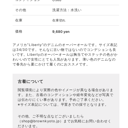
その他
洗濯方法：水洗い
在庫
在庫切れ
価格
9,680
yen
アメリカ”Liberty”のデニムのオーバーオールです。サイズ表記
は34/30です。そんなに古い物ではないのでコンデションも良
いです。Libertyのオーバーオールは胸当てやステッチの色がか
わいいので女性にとても人気があります。薄い色のデニムなの
で春先から夏にかけて履くのにおススメです。
古着について
閲覧環境により実際の色やイメージが異なる場合がありま
す。また、古着のコンディションや経年変化などが写真で
は伝わりにくい事があります。予めご了承ください。
※サイズ表記については、平置きでの採寸となります。
その他、ご不明な点などございましたら
（
shop@brownkyoto.jp
）までお気軽にお問い合わせく
ださいませ。