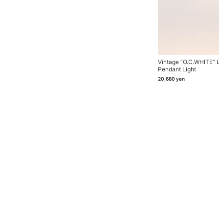
Vintage “O.C.WHITE”
Pendant Light
20,680
yen