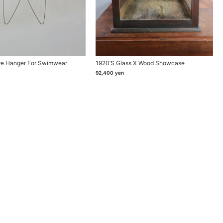
re Hanger For Swimwear
1920’s Glass X Wood Showcase
92,400
yen