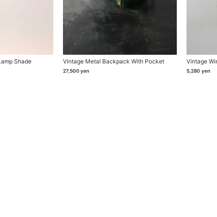
 Lamp Shade
Vintage Metal Backpack With Pocket
Vintage Wi
27,500
yen
5,280
yen