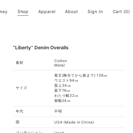
rney
Shop
Apparel
About
Sign In
Cart
(0)
活に取り入れてちょっと違う世界が広がると良いなと思います。
“Liberty” Denim Overalls
Cotton
素材
Metal
着丈(胸当てから裾まで) 136㎝
ウエスト94㎝
股上34㎝
サイズ
股下76㎝
わたり幅32㎝
裾幅24㎝
年代
不明
国
USA (Made in China)
コンディション
Used