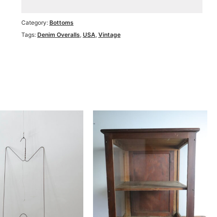
Category:
Bottoms
Tags:
Denim Overalls
,
USA
,
Vintage