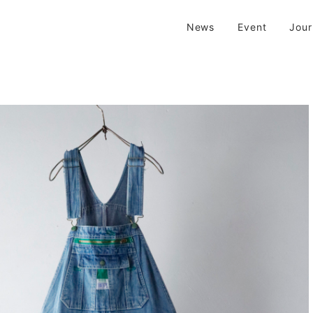
| 京都 二条新町の生活雑貨店
News
Event
Jou
新町の生活雑貨のお店です。usedからantiqueまで…そんな古いものを生