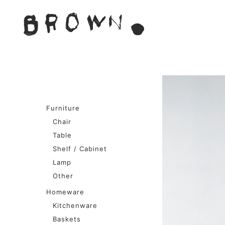
Skip
to
BROWN. 
content
BROWN.は、京都は二条
Furniture
Chair
Table
Shelf / Cabinet
Lamp
Other
Homeware
Kitchenware
Baskets