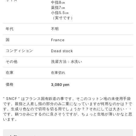
中指8㎝
薬指7㎝
小指5.5㎝
（実寸です）
年代
不明
国
France
コンディション
Dead stock
その他
洗濯方法：水洗い
在庫
在庫切れ
価格
3,080
yen
” SNCF ” はフランス国有鉄道の事です。そこのコットン地の未使用手袋
です。親指と人差し指の部分のみ二重になっていますが何用なのかは？で
す。生成り色なので切符を切る用でしょうか？？それにしては大きい・・
です。鍋つかみにするのに良さそうですが、ちょっと生地が薄いかなと思
います。