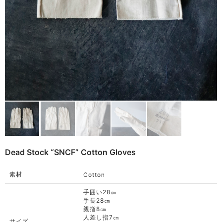
Remake
Bag
Cushion
ご利用ガイド
利用規約
Rug
プライバシーポリシー
Blanket
特定商取引法に基づく表記
Quilt
Native American
Otherwise
Dead Stock “SNCF” Cotton Gloves
素材
Cotton
手囲い28㎝
手長28㎝
親指8㎝
人差し指7㎝
サイズ