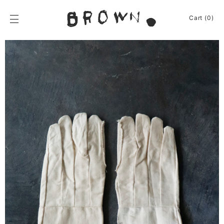
Skip
to
BROWN.
Cart (0)
content
BROWN.は、京都は
News
Furniture
Chair
Event
Table
Journey
Shelf / Cabinet
Shop
Lamp
Apparel
Other
About
Homeware
Kitchenware
Sign In
Baskets
Cart
(0)
Other