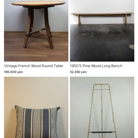
Vintage French Wood Round Table
1950’s Pine Wood Long Bench
165,000
yen
52,250
yen