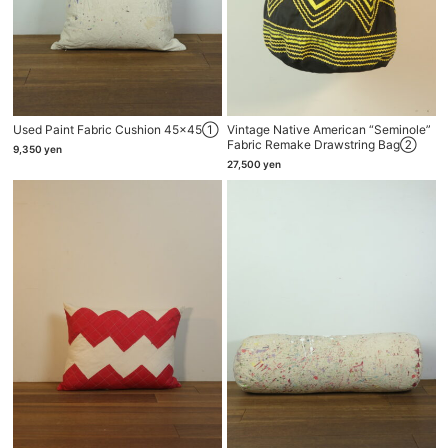
Used Paint Fabric Cushion 45×45①
Vintage Native American “seminole”
Fabric Remake Drawstring Bag②
9,350
yen
27,500
yen