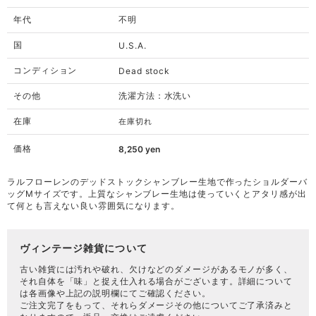
年代
不明
国
U.S.A.
コンディション
Dead stock
その他
洗濯方法：水洗い
在庫
在庫切れ
価格
8,250
yen
ラルフローレンのデッドストックシャンブレー生地で作ったショルダーバ
ッグMサイズです。上質なシャンブレー生地は使っていくとアタリ感が出
て何とも言えない良い雰囲気になります。
ヴィンテージ雑貨について
古い雑貨には汚れや破れ、欠けなどのダメージがあるモノが多く、
それ自体を「味」と捉え仕入れる場合がございます。詳細について
は各画像や上記の説明欄にてご確認ください。
ご注文完了をもって、それらダメージその他についてご了承済みと