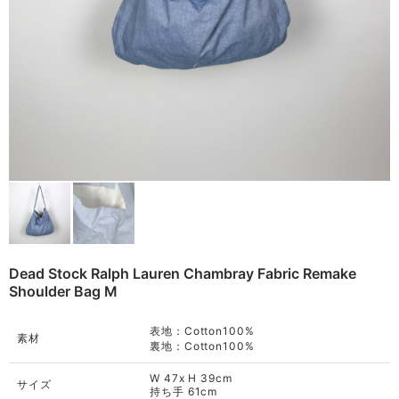
Remake
Bag
Cushion
ご利用ガイド
利用規約
Rug
プライバシーポリシー
Blanket
特定商取引法に基づく表記
Quilt
Native American
Otherwise
Dead Stock Ralph Lauren Chambray Fabric Remake
Shoulder Bag M
表地：Cotton100%
素材
裏地：Cotton100%
W 47x H 39cm
サイズ
持ち手 61cm