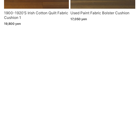
1900-1920’s Irish Cotton Quilt Fabric
Used Paint Fabric Bolster Cushion
Cushion 1
17,050
yen
19,800
yen
Store Information
Phone & Email