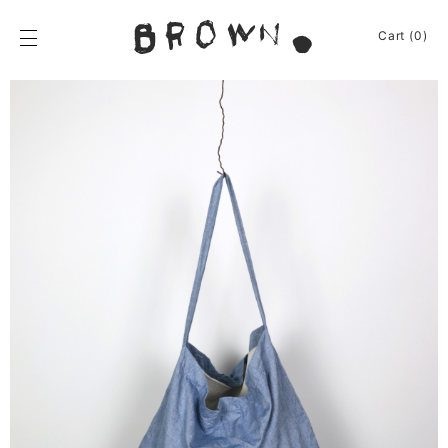
Skip
to
BROWN.
Cart (0)
content
BROWN.は、京都は
News
Furniture
Chair
Event
Table
Journey
Shelf / Cabinet
Shop
Lamp
Apparel
Other
About
Homeware
Kitchenware
Sign In
Baskets
Cart
(0)
Other