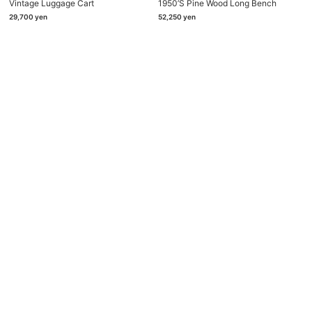
Vintage Luggage Cart
1950’s Pine Wood Long Bench
29,700
yen
52,250
yen
Store Information
Phone & Email
604-0036
075-211-3638
京都市中京区正行寺町679番地
info@brownkyoto.jp
Open 12:00 – 19:00