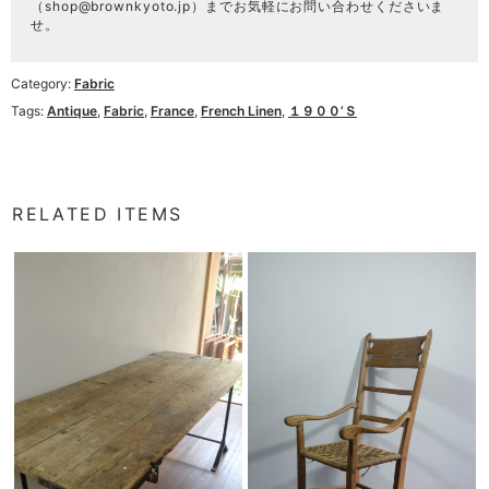
（
shop@brownkyoto.jp
）までお気軽にお問い合わせくださいま
せ。
Category:
Fabric
Tags:
Antique
,
Fabric
,
France
,
French Linen
,
１９００’ｓ
RELATED ITEMS