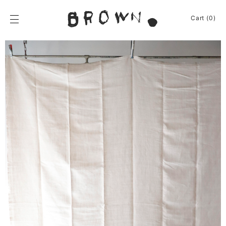
Skip
to
BROWN.
Cart (0)
content
BROWN.は、京都は
News
Furniture
Chair
Event
Table
Journey
Shelf / Cabinet
Shop
Lamp
Apparel
Other
About
Homeware
Kitchenware
Sign In
Baskets
Cart
(0)
Other