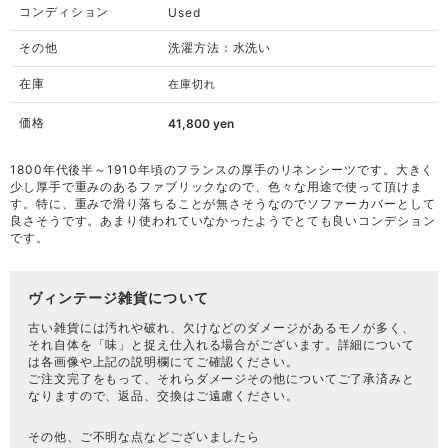
コンディション
Used
その他
洗濯方法：水洗い
在庫
在庫切れ
価格
41,800
yen
1800年代後半～1910年頃のフランスの厚手のリネンシーツです。大きく
少し厚手で重みのあるファブリックなので、色々な用途で使って頂けま
す。特に、重みで滑り落ちることが無さそうなのでソファーカバーとして
良さそうです。あまり使われていなかったようでとても良いコンデション
です。
ヴィンテージ雑貨について
古い雑貨には汚れや破れ、欠けなどのダメージがあるモノが多く、
それ自体を「味」と捉え仕入れる場合がございます。詳細について
は各画像や上記の説明欄にてご確認ください。
ご注文完了をもって、それらダメージその他についてご了承済みと
なりますので、返品、交換はご遠慮ください。
その他、ご不明な点などございましたら