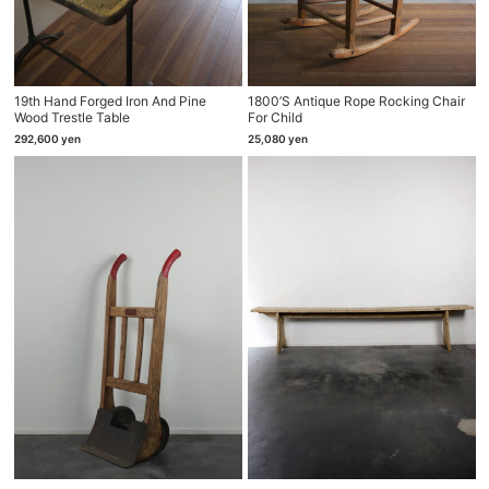
19th Hand Forged Iron And Pine
1800’s Antique Rope Rocking Chair
Wood Trestle Table
For Child
292,600
yen
25,080
yen