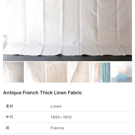
Remake
Bag
Cushion
ご利用ガイド
利用規約
Rug
プライバシーポリシー
Blanket
特定商取引法に基づく表記
Quilt
Native American
Otherwise
Antique French Thick Linen Fabric
素材
Linen
年代
1850~1910
国
France