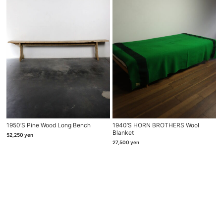
1950’s Pine Wood Long Bench
1940’s HORN BROTHERS Wool
Blanket
52,250
yen
27,500
yen