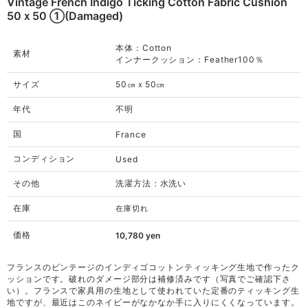
Vintage French Indigo Ticking Cotton Fabric Cushion
50ｘ50 ①(damaged)
本体：Cotton
素材
インナークッション：Feather100％
サイズ
50㎝ｘ50㎝
年代
不明
国
France
コンディション
Used
その他
洗濯方法：水洗い
在庫
在庫切れ
価格
10,780
yen
フランスのビンテージのインディゴコットンティッキング生地で作ったク
ッションです。破れのダメージ部分は補修済みです（写真でご確認下さ
い）。フランスで家具用の生地として使われていた定番のティッキング生
地ですが、最近はこのネイビーがなかなか手に入りにくくなっています。