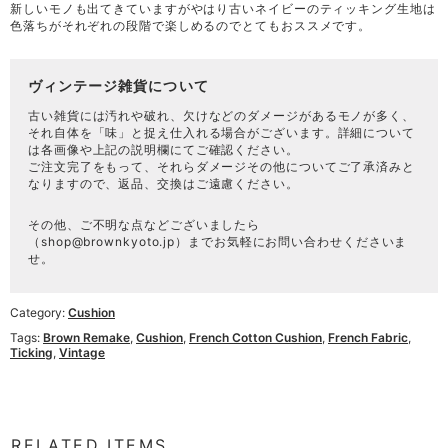
新しいモノも出てきていますがやはり古いネイビーのティッキング生地は
色落ちがそれぞれの段階で楽しめるのでとてもおススメです。
ヴィンテージ雑貨について
古い雑貨には汚れや破れ、欠けなどのダメージがあるモノが多く、
それ自体を「味」と捉え仕入れる場合がございます。詳細について
は各画像や上記の説明欄にてご確認ください。
ご注文完了をもって、それらダメージその他についてご了承済みと
なりますので、返品、交換はご遠慮ください。
その他、ご不明な点などございましたら
（
shop@brownkyoto.jp
）までお気軽にお問い合わせくださいま
せ。
Category:
Cushion
Tags:
Brown Remake
,
Cushion
,
French Cotton Cushion
,
French Fabric
,
Ticking
,
Vintage
RELATED ITEMS