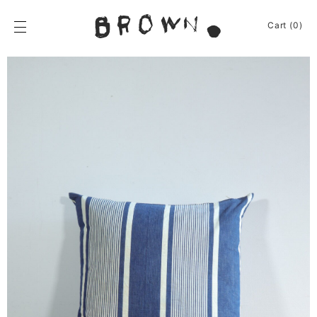
Skip
to
BROWN.
Cart (0)
content
BROWN.は、京都は
News
Furniture
Chair
Event
Table
Journey
Shelf / Cabinet
Shop
Lamp
Apparel
Other
About
Homeware
Kitchenware
Sign In
Baskets
Cart
(0)