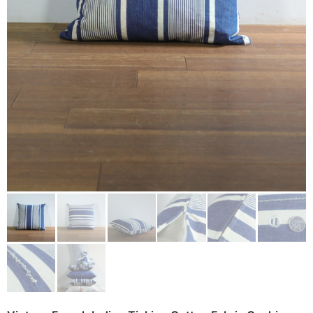
Other
Remake
Bag
Cushion
ご利用ガイド
利用規約
Rug
プライバシーポリシー
Blanket
特定商取引法に基づく表記
Quilt
Native American
Otherwise