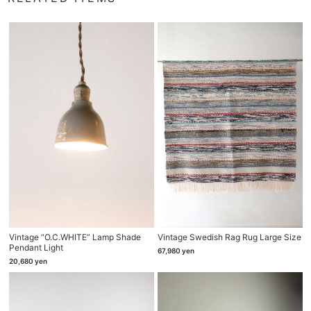
Vintage “O.C.WHITE” Lamp Shade
Vintage Swedish Rag Rug Large Size
Pendant Light
67,980
yen
20,680
yen