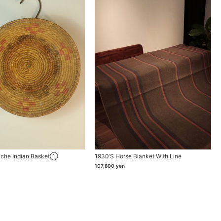
ache Indian Basket①
1930’s Horse Blanket With Line
107,800
yen