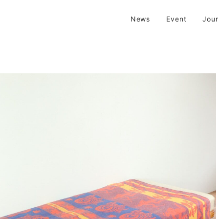
| 京都 二条新町の生活雑貨店
News
Event
Jou
新町の生活雑貨のお店です。usedからantiqueまで…そんな古いものを生