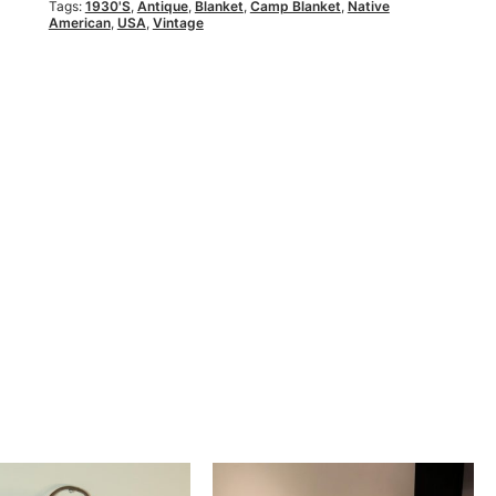
Tags:
1930's
,
Antique
,
Blanket
,
Camp Blanket
,
Native
American
,
USA
,
Vintage