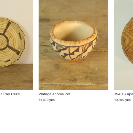
t Tray Lsize
Vintage Acoma Pot
1940’s Ap
61,600
yen
19,800
yen