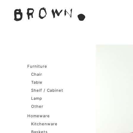
Skip
to
BROWN. 
content
BROWN.は、京都は二条
Furniture
Chair
Table
Shelf / Cabinet
Lamp
Other
Homeware
Kitchenware
Baskets