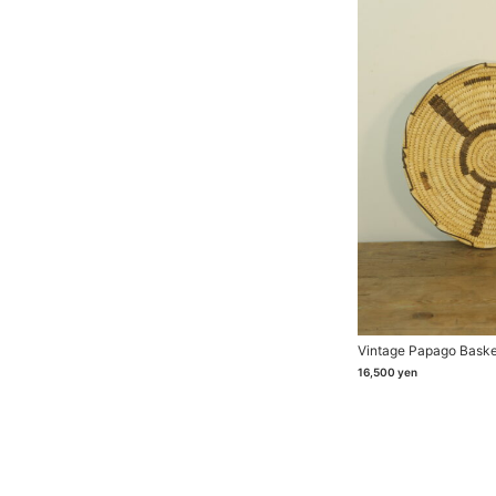
Vintage Papago Baske
16,500
yen