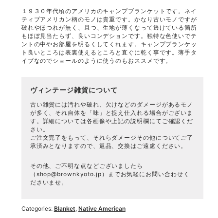
１９３０年代頃のアメリカのキャンプブランケットです。ネイ
ティブアメリカン柄のモノは貴重です。かなり古いモノですが
破れやほつれが無く、且つ、生地が薄くなって透けている箇所
もほぼ見当たらず、良いコンデションです。独特な色使いでテ
ントの中やお部屋を明るくしてくれます。キャンプブランケッ
ト良いところは表裏使えるところと直ぐに乾く事です。薄手タ
イプなのでショールのように使うのもおススメです。
ヴィンテージ雑貨について
古い雑貨には汚れや破れ、欠けなどのダメージがあるモノ
が多く、それ自体を「味」と捉え仕入れる場合がございま
す。詳細については各画像や上記の説明欄にてご確認くだ
さい。
ご注文完了をもって、それらダメージその他についてご了
承済みとなりますので、返品、交換はご遠慮ください。
その他、ご不明な点などございましたら
（
shop@brownkyoto.jp
）までお気軽にお問い合わせく
ださいませ。
Categories:
Blanket
,
Native American