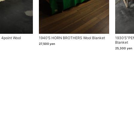
 4point Wool
1940’s HORN BROTHERS Wool Blanket
1930’s”PE
Blanket
27,500
yen
25,300
yen