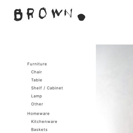
Skip
to
BROWN. 
content
BROWN.は、京都は二条
Furniture
Chair
Table
Shelf / Cabinet
Lamp
Other
Homeware
Kitchenware
Baskets