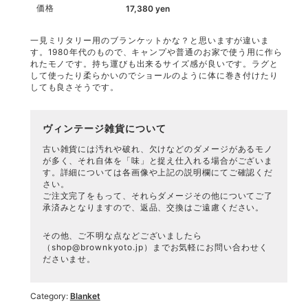
価格
17,380
yen
一見ミリタリー用のブランケットかな？と思いますが違いま
す。1980年代のもので、キャンプや普通のお家で使う用に作ら
れたモノです。持ち運びも出来るサイズ感が良いです。ラグと
して使ったり柔らかいのでショールのように体に巻き付けたり
しても良さそうです。
ヴィンテージ雑貨について
古い雑貨には汚れや破れ、欠けなどのダメージがあるモノ
が多く、それ自体を「味」と捉え仕入れる場合がございま
す。詳細については各画像や上記の説明欄にてご確認くだ
さい。
ご注文完了をもって、それらダメージその他についてご了
承済みとなりますので、返品、交換はご遠慮ください。
その他、ご不明な点などございましたら
（
shop@brownkyoto.jp
）までお気軽にお問い合わせく
ださいませ。
Category:
Blanket