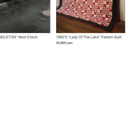
NDLETON” Wool Check
1960’s “Lady Of The Lake” Pattern Quilt
52,800
yen