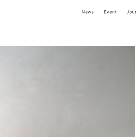
| 京都 二条新町の生活雑貨店
News
Event
Jou
新町の生活雑貨のお店です。usedからantiqueまで…そんな古いものを生