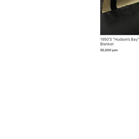
1950’s “Hudson’s Bay”
Blanket
55,000
yen