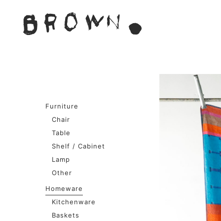
Skip
to
BROWN. 
content
BROWN.は、京都は二条
Furniture
Chair
Table
Shelf / Cabinet
Lamp
Other
Homeware
Kitchenware
Baskets