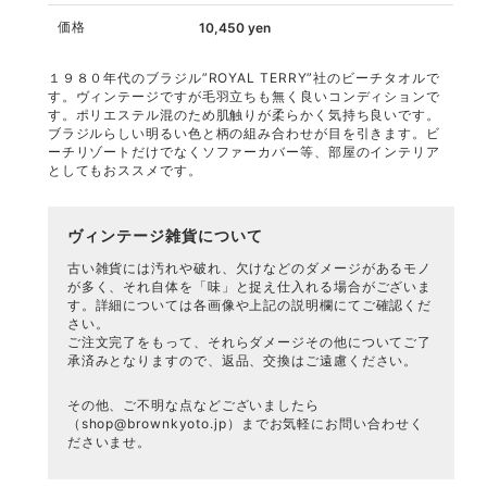
価格
10,450
yen
１９８０年代のブラジル”ROYAL TERRY”社のビーチタオルで
す。ヴィンテージですが毛羽立ちも無く良いコンディションで
す。ポリエステル混のため肌触りが柔らかく気持ち良いです。
ブラジルらしい明るい色と柄の組み合わせが目を引きます。ビ
ーチリゾートだけでなくソファーカバー等、部屋のインテリア
としてもおススメです。
ヴィンテージ雑貨について
古い雑貨には汚れや破れ、欠けなどのダメージがあるモノ
が多く、それ自体を「味」と捉え仕入れる場合がございま
す。詳細については各画像や上記の説明欄にてご確認くだ
さい。
ご注文完了をもって、それらダメージその他についてご了
承済みとなりますので、返品、交換はご遠慮ください。
その他、ご不明な点などございましたら
（
shop@brownkyoto.jp
）までお気軽にお問い合わせく
ださいませ。