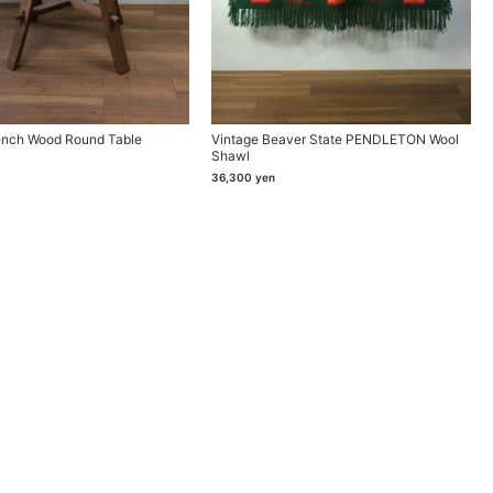
ench Wood Round Table
Vintage Beaver State PENDLETON Wool
Shawl
36,300
yen