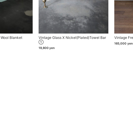
 Wool Blanket
Vintage Glass X Nickel(plated)towel Bar
Vintage Fr
①
165,000
yen
19,800
yen