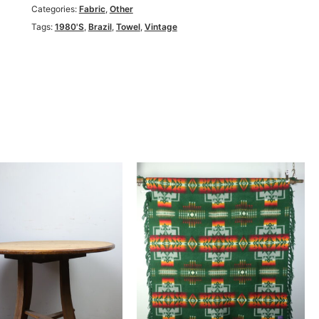
Categories:
Fabric
,
Other
Tags:
1980's
,
Brazil
,
Towel
,
Vintage