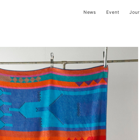
| 京都 二条新町の生活雑貨店
News
Event
Jou
新町の生活雑貨のお店です。usedからantiqueまで…そんな古いものを生