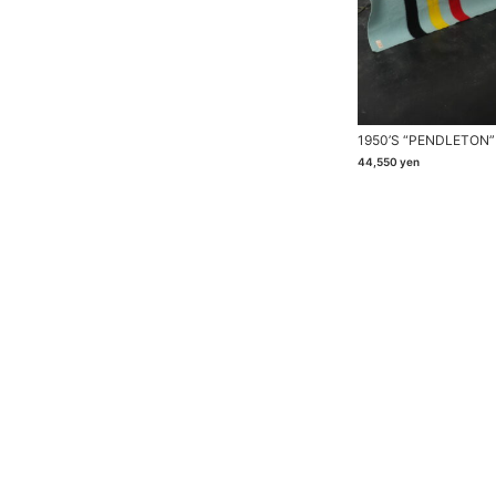
1950’s “PENDLETON”
44,550
yen