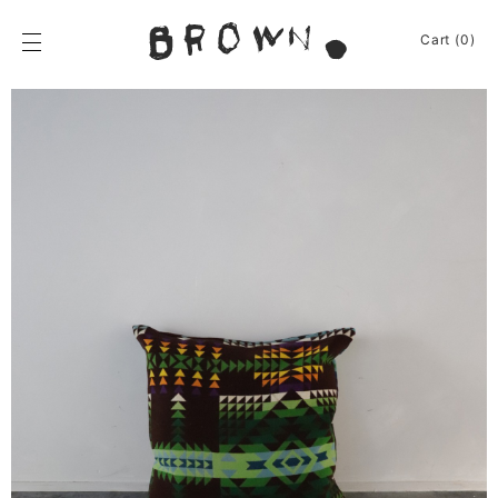
Skip
to
BROWN.
Cart (0)
content
BROWN.は、京都は
News
Furniture
Chair
Event
Table
Journey
Shelf / Cabinet
Shop
Lamp
Apparel
Other
About
Homeware
Kitchenware
Sign In
Baskets
Cart
(0)