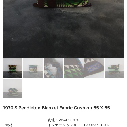
Other
Remake
Bag
Cushion
ご利用ガイド
利用規約
Rug
プライバシーポリシー
Blanket
特定商取引法に基づく表記
Quilt
Native American
Otherwise
1970’s Pendleton Blanket Fabric Cushion 65 X 65
表地：Wool 100％
素材
インナークッション：Feather 100%