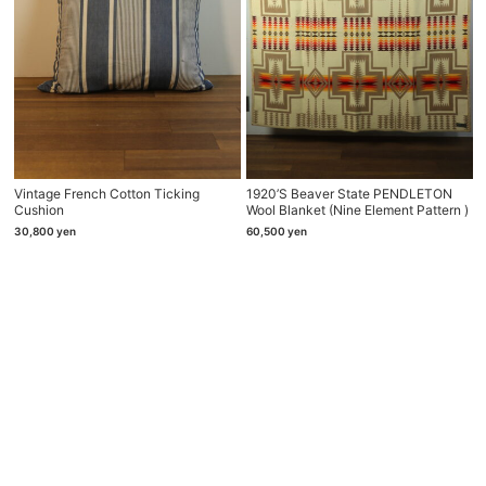
Vintage French Cotton Ticking
1920’s Beaver State PENDLETON
Cushion
Wool Blanket (nine Element Pattern )
30,800
yen
60,500
yen