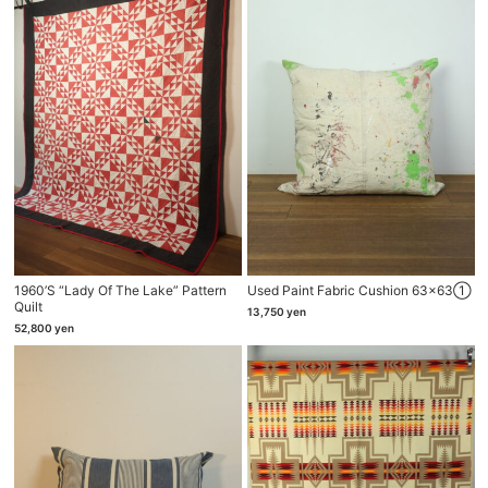
1960’s “Lady Of The Lake” Pattern
Used Paint Fabric Cushion 63×63①
Quilt
13,750
yen
52,800
yen