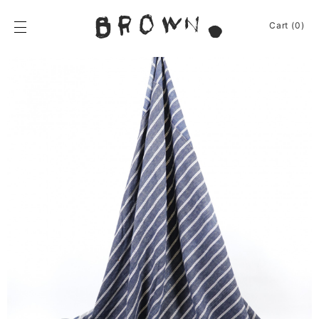
Skip
to
BROWN.
Cart (0)
content
BROWN.は、京都は
News
Furniture
Chair
Event
Table
Journey
Shelf / Cabinet
Shop
Other
Apparel
Homeware
About
Kitchenware
Baskets
Sign In
Other
Cart
(0)