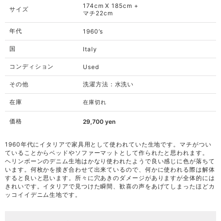
174cm X 185cm +
サイズ
マチ22cm
年代
1960’s
国
Italy
コンディション
Used
その他
洗濯方法：水洗い
在庫
在庫切れ
価格
29,700
yen
1960年代にイタリアで家具用として使われていた生地です。マチがつい
ていることからベッドやソファーマットとして作られたと思われます。
ヘリンボーンのデニム生地はかなり使われたようで良い感じに色が落ちて
います。何枚かを接ぎ合わせて出来ているので、何かに使われる際は解体
すると良いと思います。所々に穴あきのダメージがありますが全体的には
きれいです。イタリアで見つけた瞬間、歓喜の声をあげてしまったほどカ
ッコイイデニム生地です。