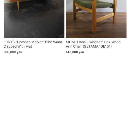
1960’s “Horsnes Mobler” Pine Wood
MCM “Hans J Wegner” Oak Wood
Daybed With Mat
Arm Chair (GETAMA/ GE151)
385,000
yen
140,800
yen