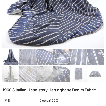
Remake
Bag
Cushion
ご利用ガイド
Rug
利用規約
Blanket
プライバシーポリシー
Quilt
特定商取引法に基づく表記
Native American
Otherwise
1960’s Italian Upholstery Herringbone Denim Fabric
素材
Cotton100%