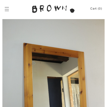
Skip
to
BROWN.
Cart (0)
content
BROWN.は、京都は
News
Furniture
Chair
Event
Table
Journey
Shelf / Cabinet
Shop
Lamp
Apparel
Other
About
Homeware
Kitchenware
Sign In