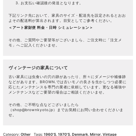
お支払い確認後の発送となります。
下記リンク先において、家具のサイズ・配送先を設定されるとおお
よその配送料が算出されます。目安としてご参考ください。
＜アート家財便 料金・日時 シミュレーション＞
その他、ご質問やご要望等がございましら、ご注文時に「注文メ
モ」へご記入くださいませ。
ヴィンテージの家具について
古い家具には虫食いの穴の跡があったり、所々にダメージや補修跡
などがあります。BROWN.では古いモノの良さを生かしつつ必要に
応じたメンテナンスを専門の業者に依頼しています。更なる補強や
メンテナンスなどご要望の場合はご相談くださいませ。
その他、ご不明な点などございましたら
（
shop@brownkyoto.jp
）までお気軽にお問い合わせくださいま
せ。
Category:
Other
Tags:
1960's
,
1970's
,
Denmark
,
Mirror
,
Vintage