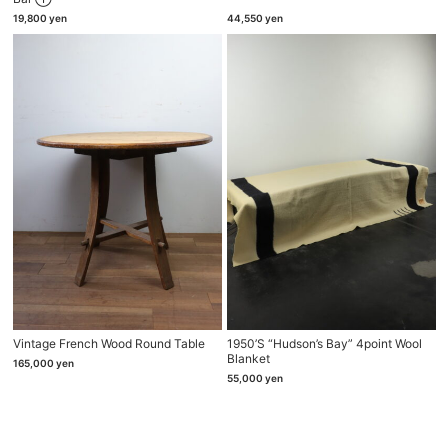
19,800
yen
44,550
yen
Vintage French Wood Round Table
1950’s “Hudson’s Bay” 4point Wool
Blanket
165,000
yen
55,000
yen