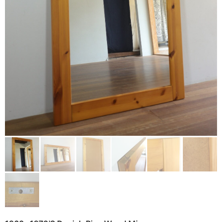
Baskets
Cart
(0)
Other
Remake
Bag
Cushion
ご利用ガイド
利用規約
Rug
プライバシーポリシー
Blanket
特定商取引法に基づく表記
Quilt
Native American
Otherwise