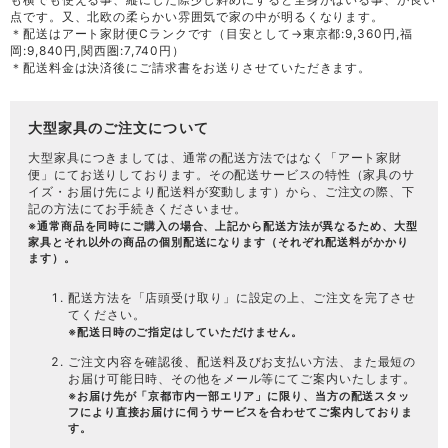
点です。又、北欧の柔らかい雰囲気で家の中が明るくなります。
＊配送はアート家財便Cランクです（目安として→東京都:9,360円,福
岡:9,840円,関西圏:7,740円）
＊配送料金は決済後にご請求書をお送りさせていただきます。
大型家具のご注文について
大型家具につきましては、通常の配送方法ではなく「
アート家財
便
」にてお送りしております。その配送サービスの特性（家具のサ
イズ・お届け先により配送料が変動します）から、ご注文の際、下
記の方法にてお手続きくださいませ。
※通常商品を同時にご購入の場合、上記から配送方法が異なるため、大型
家具とそれ以外の商品の個別配送になります（それぞれ配送料がかかり
ます）。
配送方法を「店頭受け取り」に設定の上、ご注文を完了させ
てください。
※配送日時のご指定はしていただけません。
ご注文内容を確認後、配送料及びお支払い方法、また最短の
お届け可能日時、その他をメール等にてご案内いたします。
※お届け先が「京都市内一部エリア」に限り、当方の配送スタッ
フにより直接お届けに伺うサービスを合わせてご案内しておりま
す。