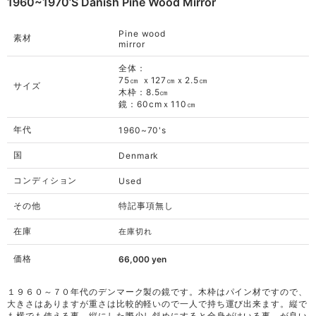
1960~1970’s Danish Pine Wood Mirror
Pine wood
素材
mirror
全体：
75㎝ ｘ127㎝ｘ2.5㎝
サイズ
木枠：8.5㎝
鏡：60cmｘ110㎝
年代
1960~70's
国
Denmark
コンディション
Used
その他
特記事項無し
在庫
在庫切れ
価格
66,000
yen
１９６０～７０年代のデンマーク製の鏡です。木枠はパイン材ですので、
大きさはありますが重さは比較的軽いので一人で持ち運び出来ます。縦で
も横でも使える事、縦にした際少し斜めにすると全身がはいる事、が良い