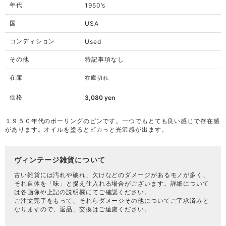
年代
1950’s
国
USA
コンディション
Used
その他
特記事項なし
在庫
在庫切れ
価格
3,080
yen
１９５０年代のボーリングのピンです。一つでもとても良い感じで存在感
があります。オイルを塗るとピカっと光沢感が出ます。
ヴィンテージ雑貨について
古い雑貨には汚れや破れ、欠けなどのダメージがあるモノが多く、
それ自体を「味」と捉え仕入れる場合がございます。詳細について
は各画像や上記の説明欄にてご確認ください。
ご注文完了をもって、それらダメージその他についてご了承済みと
なりますので、返品、交換はご遠慮ください。