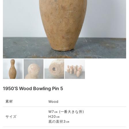
Bag
Cushion
ご利用ガイド
Rug
利用規約
Blanket
プライバシーポリシー
Quilt
特定商取引法に基づく表記
Native American
Otherwise
1950’s Wood Bowling Pin 5
素材
Wood
W7㎝ (一番大きな所)
サイズ
H20㎝
底の直径3㎝