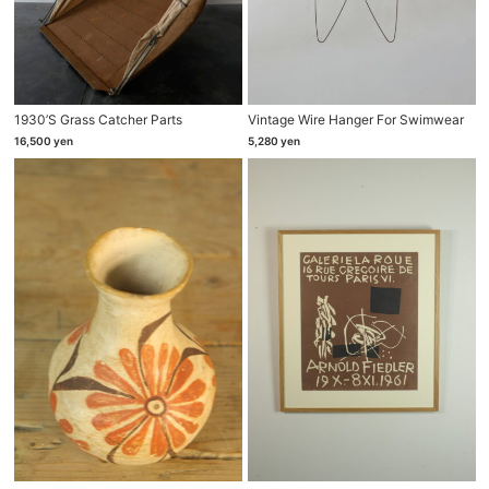
1930’s Grass Catcher Parts
Vintage Wire Hanger For Swimwear
16,500
yen
5,280
yen