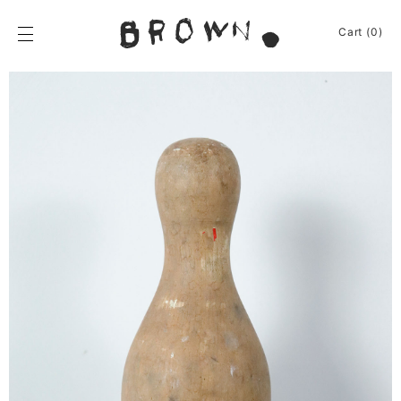
Skip
to
BROWN.
Cart (0)
content
BROWN.は、京都は
News
Furniture
Chair
Event
Table
Journey
Shelf / Cabinet
Shop
Other
Apparel
Homeware
About
Kitchenware
Baskets
Sign In
Other
Cart
(0)
Remake