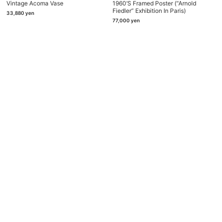
Vintage Acoma Vase
1960’s Framed Poster (“Arnold
Fiedler” Exhibition In Paris)
33,880
yen
77,000
yen
Store Information
Phone & Email
604-0036
075-211-3638
京都市中京区正行寺町679番地
info@brownkyoto.jp