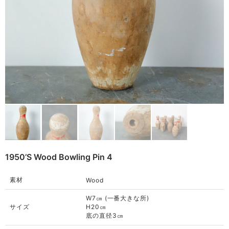
Bag
Cushion
ご利用ガイド
Rug
利用規約
Blanket
プライバシーポリシー
Quilt
特定商取引法に基づく表記
Native American
Otherwise
1950’s Wood Bowling Pin 4
素材
Wood
W7㎝ (一番大きな所)
サイズ
H20㎝
底の直径3㎝