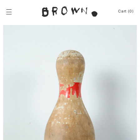
Skip
to
BROWN.
Cart (0)
content
BROWN.は、京都は
News
Furniture
Chair
Event
Table
Journey
Shelf / Cabinet
Shop
Other
Apparel
Homeware
About
Kitchenware
Baskets
Sign In
Other
Cart
(0)
Remake