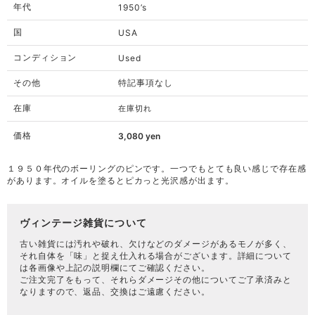
年代
1950’s
国
USA
コンディション
Used
その他
特記事項なし
在庫
在庫切れ
価格
3,080
yen
１９５０年代のボーリングのピンです。一つでもとても良い感じで存在感
があります。オイルを塗るとピカっと光沢感が出ます。
ヴィンテージ雑貨について
古い雑貨には汚れや破れ、欠けなどのダメージがあるモノが多く、
それ自体を「味」と捉え仕入れる場合がございます。詳細について
は各画像や上記の説明欄にてご確認ください。
ご注文完了をもって、それらダメージその他についてご了承済みと
なりますので、返品、交換はご遠慮ください。