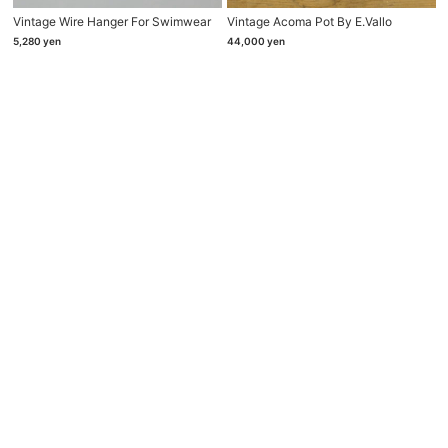
Vintage Wire Hanger For Swimwear
Vintage Acoma Pot By E.vallo
5,280
yen
44,000
yen
Store Information
Phone & Email
604-0036
075-211-3638
京都市中京区正行寺町679番地
info@brownkyoto.jp