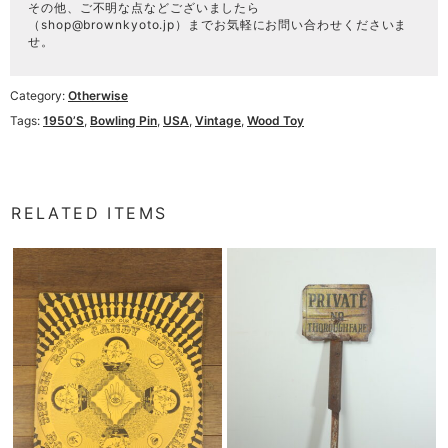
その他、ご不明な点などございましたら
（
shop@brownkyoto.jp
）までお気軽にお問い合わせくださいま
せ。
Category:
Otherwise
Tags:
1950’s
,
Bowling Pin
,
USA
,
Vintage
,
Wood Toy
RELATED ITEMS