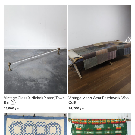
Vintage Glass X Nickel(plated)towel
Vintage Men’s Wear Patchwork Wool
Bar ①
Quilt
19,800
yen
24,200
yen