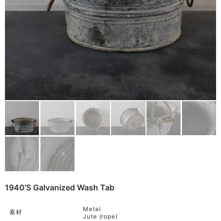
Baskets
Cart
(0)
Other
Remake
Bag
Cushion
ご利用ガイド
利用規約
Rug
プライバシーポリシー
Blanket
特定商取引法に基づく表記
Quilt
Native American
Otherwise
1940’s Galvanized Wash Tab
Metal
素材
Jute (rope)