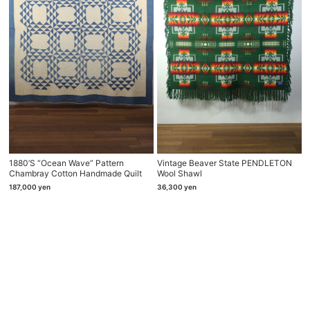
1880’s “ocean Wave” Pattern
Vintage Beaver State PENDLETON
Chambray Cotton Handmade Quilt
Wool Shawl
187,000
yen
36,300
yen