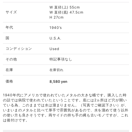
W 直径(上) 55cm
サイズ
W 直径(底) 47.5cm
H 27cm
年代
1940’s
国
U.S.A.
コンディション
Used
その他
特記事項なし
在庫
在庫切れ
価格
8,580
yen
1940年代にアメリカで使われていたメタルの大きな桶です。購入した時
の話では病院で使われていたということです。底には2ヵ所ほど穴が開い
ている為、このままでは水は溜まりません。（写真でご確認下さい）が、
いまいまのメタルと比べて厚手で雰囲気があるので、水を溜めて使う以外
の使い方も良さそうです。両サイドの持ち手の縄も古いモノですが、これ
は後付けです。