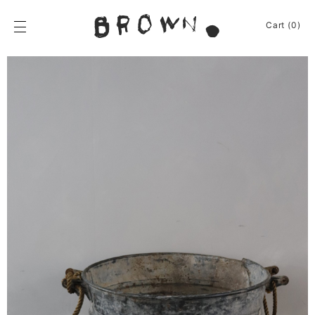
Skip
to
BROWN.
Cart (0)
content
BROWN.は、京都は
News
Furniture
Chair
Event
Table
Journey
Shelf / Cabinet
Shop
Lamp
Apparel
Other
About
Homeware
Kitchenware
Sign In