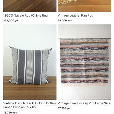
1950’s Navajo Rug (chinle Rug)
Vintage Leather Rag Rug
253,000
yen
59,400
yen
Vintage French Black Ticking Cotton
Vintage Swedish Rag Rug Large Size
Fabric Cushion 65ｘ65
67,980
yen
13,750
yen