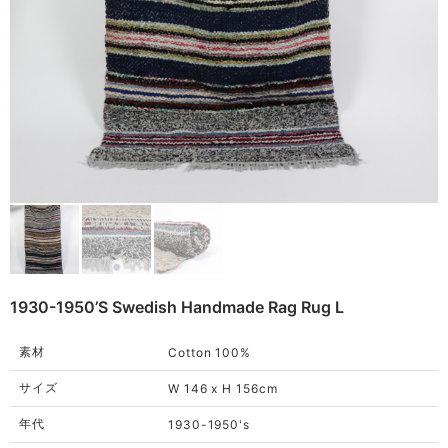
Remake
Bag
Cushion
ご利用ガイド
利用規約
Rug
プライバシーポリシー
Blanket
特定商取引法に基づく表記
Quilt
Native American
Otherwise
1930-1950’s Swedish Handmade Rag Rug L
素材
Cotton 100%
サイズ
W 146 x H 156cm
年代
1930-1950's