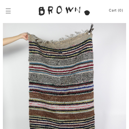
Skip
to
BROWN.
Cart (0)
content
BROWN.は、京都は
News
Furniture
Chair
Event
Table
Journey
Shelf / Cabinet
Shop
Lamp
Apparel
Other
About
Homeware
Kitchenware
Sign In
Baskets
Cart
(0)
Other