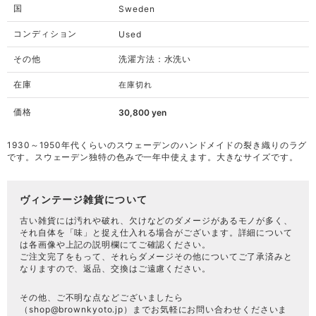
国
Sweden
コンディション
Used
その他
洗濯方法：水洗い
在庫
在庫切れ
価格
30,800
yen
1930～1950年代くらいのスウェーデンのハンドメイドの裂き織りのラグ
です。スウェーデン独特の色みで一年中使えます。大きなサイズです。
ヴィンテージ雑貨について
古い雑貨には汚れや破れ、欠けなどのダメージがあるモノが多く、
それ自体を「味」と捉え仕入れる場合がございます。詳細について
は各画像や上記の説明欄にてご確認ください。
ご注文完了をもって、それらダメージその他についてご了承済みと
なりますので、返品、交換はご遠慮ください。
その他、ご不明な点などございましたら
（
shop@brownkyoto.jp
）までお気軽にお問い合わせくださいま