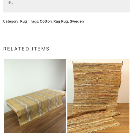
せ。
Category:
Rug
Tags:
Cotton
,
Rag Rug
,
Sweden
RELATED ITEMS