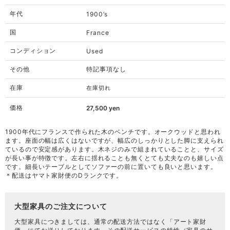
年代
1900’s
国
France
コンディション
Used
その他
特記事項なし
在庫
在庫切れ
価格
27,500
yen
1900年代にフランスで作られた木のベンチです。オークウッドと思われ
ます。座面の幅は広くはないですが、幅広のしっかりとした脚に支えられ
ているので安定感があります。木ネジのみで組まれていることと、サイズ
が長い事が特徴です。左右に揺れることも無くとても丈夫なのも嬉しい点
です。細長いテーブルとしてソファーの前に置いても良いと思います。
＊配送はヤマト家財便のDランクです。
大型家具のご注文について
大型家具につきましては、通常の配送方法ではなく「
アート家財