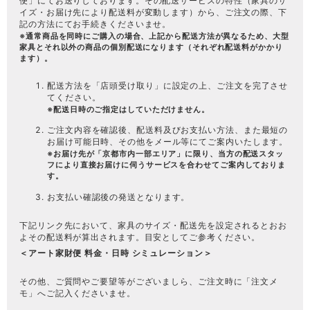
便
」にてお送りしております。その配送サービスの特性（家具のサ
イズ・お届け先により配送料が変動します）から、ご注文の際、下
記の方法にてお手続きくださいませ。
※通常商品を同時にご購入の場合、上記から配送方法が異なるため、大型
家具とそれ以外の商品の個別配送になります（それぞれ配送料がかかり
ます）。
配送方法を「店頭受け取り」に設定の上、ご注文を完了させ
てください。
※配送日時のご指定はしていただけません。
ご注文内容を確認後、配送料及びお支払い方法、また最短の
お届け可能日時、その他をメール等にてご案内いたします。
※お届け先が「京都市内一部エリア」に限り、当方の配送スタッ
フにより直接お届けに伺うサービスを合わせてご案内しておりま
す。
お支払い確認後の発送となります。
下記リンク先において、家具のサイズ・配送先を設定されるとおお
よその配送料が算出されます。目安としてご参考ください。
＜アート家財便 料金・日時 シミュレーション＞
その他、ご質問やご要望等がございましら、ご注文時に「注文メ
モ」へご記入くださいませ。