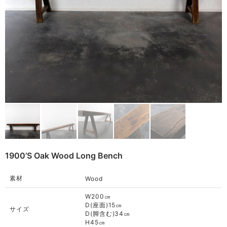
Cart
(0)
Remake
Bag
Cushion
ご利用ガイド
Rug
利用規約
Blanket
プライバシーポリシー
Quilt
特定商取引法に基づく表記
Native American
Otherwise
1900’s Oak Wood Long Bench
素材
Wood
W200㎝
D(座面)15㎝
サイズ
D(脚含む)34㎝
H45㎝