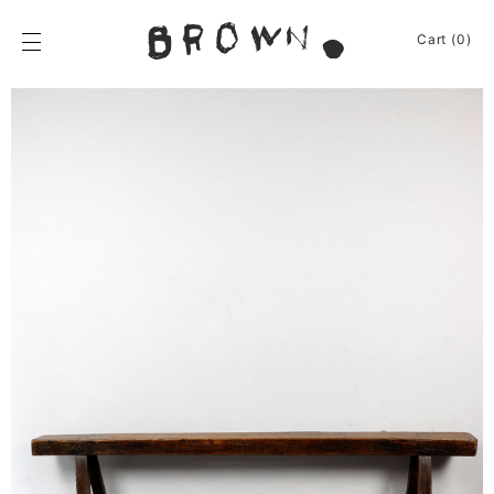
Skip
to
BROWN.
Cart (0)
content
BROWN.は、京都は
News
Furniture
Chair
Event
Table
Journey
Shelf / Cabinet
Shop
Other
Apparel
Homeware
About
Kitchenware
Baskets
Sign In
Other