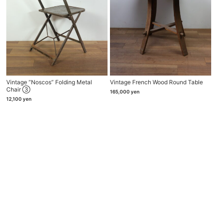
Vintage “Noscos” Folding Metal
Vintage French Wood Round Table
Chair ③
165,000
yen
12,100
yen