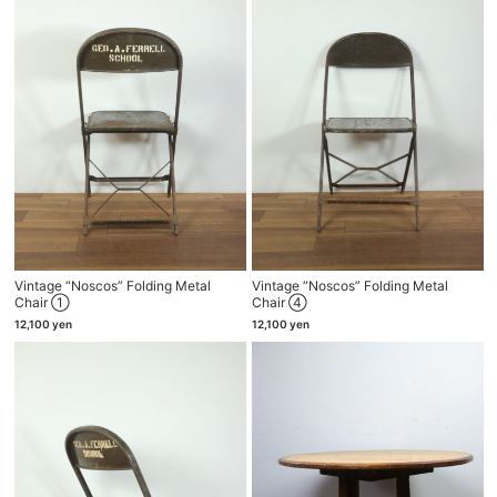
Vintage “Noscos” Folding Metal
Vintage “Noscos” Folding Metal
Chair ①
Chair ④
12,100
yen
12,100
yen