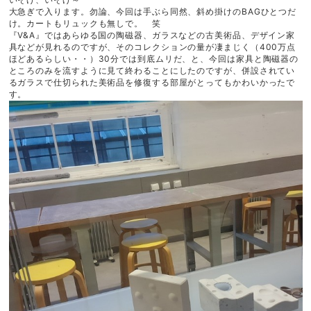
大急ぎで入ります。勿論、今回は手ぶら同然、斜め掛けのBAGひとつだ
け。カートもリュックも無しで。 笑
『V&A』ではあらゆる国の陶磁器、ガラスなどの古美術品、デザイン家
具などが見れるのですが、そのコレクションの量が凄まじく（400万点
ほどあるらしい・・）30分では到底ムリだ、と、今回は家具と陶磁器の
ところのみを流すように見て終わることにしたのですが、併設されてい
るガラスで仕切られた美術品を修復する部屋がとってもかわいかったで
す。