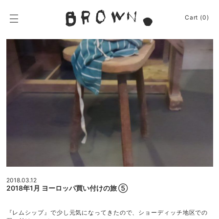
Skip
to
BROWN.
Cart (0)
content
BROWN.は、京都は
News
Event
Journey
2018.03.12
Shop
2018年1月 ヨーロッパ買い付けの旅 ⑤
Apparel
『レムシップ』で少し元気になってきたので、ショーディッチ地区での
About