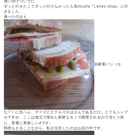
買い付けついでに
ずっと行きたくてずっと行けなかった人気のcafe『Leila’s shop』に行
Sign In
きました。
食べたのは↓
Cart
(0)
ご利用ガイド
利用規約
プライバシーポリシー
自家製パン（か
特定商取引法に基づく表記
な？）に生ハム、チーズとピクルスがはさんであるだけ。とてもシンプ
ルですが、ここは地元で採れた新鮮なモノで調理されるので当たり前
に、普通に美味しい♪です。
料理もさることながら、私が注目したのはお店の中です。