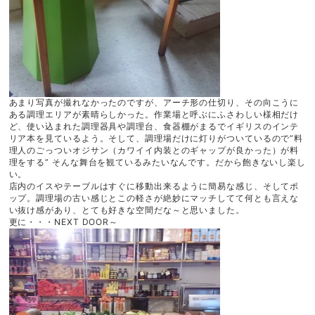
あまり写真が撮れなかったのですが、アーチ形の仕切り、その向こうに
ある調理エリアが素晴らしかった。作業場と呼ぶにふさわしい様相だけ
ど、使い込まれた調理器具や調理台、食器棚がまるでイギリスのインテ
リア本を見ているよう。そして、調理場だけに灯りがついているので”料
理人のごっついオジサン（カワイイ内装とのギャップが良かった）が料
理をする” そんな舞台を観ているみたいなんです。だから飽きないし楽し
い。
店内のイスやテーブルはすぐに移動出来るように簡易な感じ、そしてポ
ップ。調理場の古い感じとこの軽さが絶妙にマッチしてて何とも言えな
い抜け感があり、とても好きな空間だな～と思いました。
更に・・・NEXT DOOR～