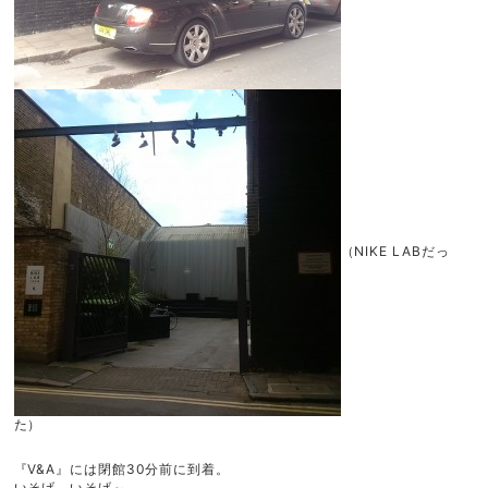
（NIKE LABだっ
た）
『V&A』には閉館30分前に到着。
いそげ、いそげ～